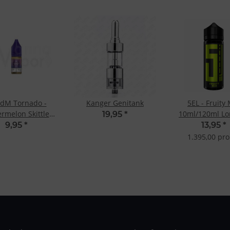
dM Tornado -
Kanger Genitank
5EL - Fruity 
rmelon Skittle
10ml/120ml Lon
19,95
*
10ml 20mg
Aroma
9,95
*
13,95
*
1.395,00 pro 