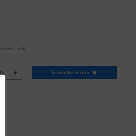
nd abweichend)
In den Warenkorb
tk