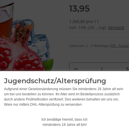
13,95
1.395,00 pro 1 l
inkl. 19% USt. , zzgl.
Versand
Lieferzeit:
2 - 3 Werktage
(DE - Ausla
S
Jugendschutz/Altersprüfung
Aufgrund einer Gesetzesänderung müssen Sie mindestens 18 Jahre alt sein
um bei uns bestellen zu können. Ihr Alter wird im Bestellprozess zusätzlich
durch andere Prüfmethoden verifiziert. Des weiteren behalten wir uns vor,
Ware nur mittels DHL-Altersprüfung zu versenden.
Ich bestätige hiermit, dass ich
mindestens 18 Jahre alt bin!