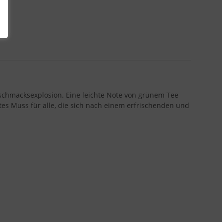
schmacksexplosion. Eine leichte Note von grünem Tee
tes Muss für alle, die sich nach einem erfrischenden und