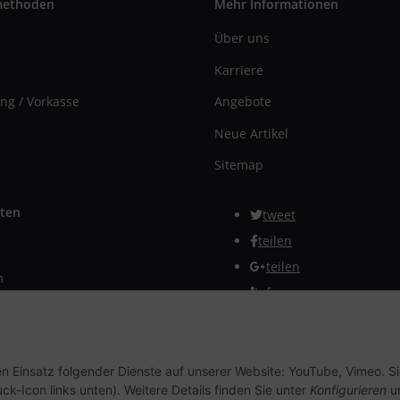
methoden
Mehr Informationen
Über uns
Karriere
ng / Vorkasse
Angebote
Neue Artikel
Sitemap
ten
tweet
teilen
teilen
m
Info
rmular
Vertrag widerrufen
en Einsatz folgender Dienste auf unserer Website: YouTube, Vimeo. S
ck-Icon links unten). Weitere Details finden Sie unter
Konfigurieren
un