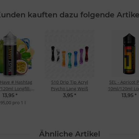
unden kauften dazu folgende Artike
Have # Hashtag
510 Drip Tip Acryl
5EL - Apricot 
120ml Longfill-
Psycho Lang Weiß
10ml/120ml Lon
Aroma
Aroma
13,95
*
3,95
*
13,95
*
395,00 pro 1 l
Ähnliche Artikel