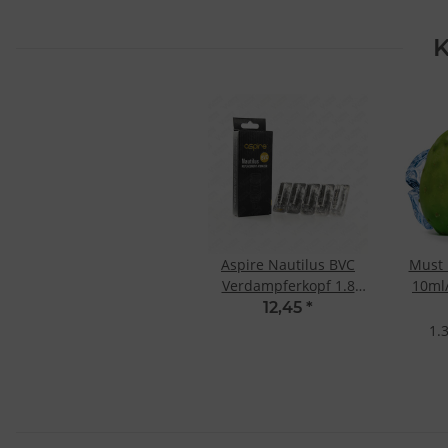
K
Aspire Nautilus BVC
Must 
Verdampferkopf 1.8
10ml/
Ohm (5 Stk.)
12,45
*
1.