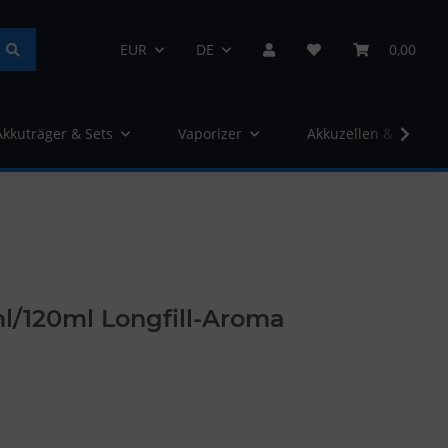
EUR
DE
0,00
Akkuträger & Sets
Vaporizer
Akkuzellen & Ladege
l/120ml Longfill-Aroma