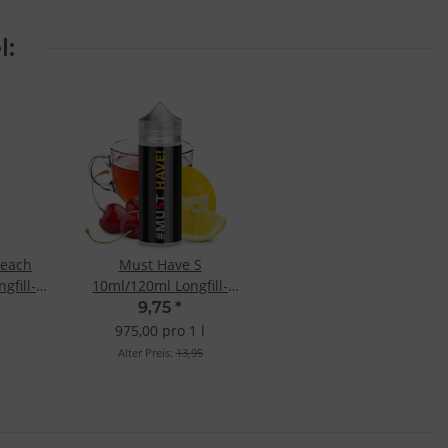
l:
Peach
Must Have S
gfill-
10ml/120ml Longfill-
Aroma
9,75
*
975,00 pro 1 l
Alter Preis:
13,95