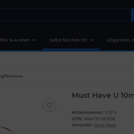
filler & Aromen
Selbst Mischen DIY
eZigaretten, 
ngfill-Aroma
Must Have U 10m
Artikelnummer:
23315
GTIN:
4064787283038
Hersteller:
Must Have