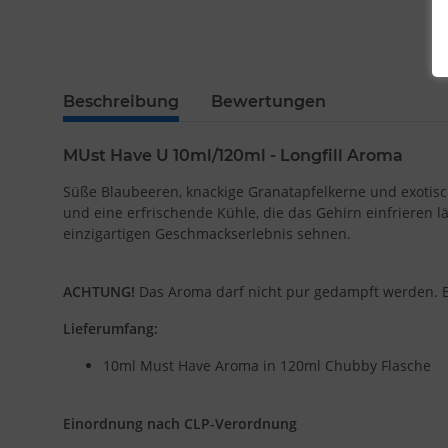
Beschreibung
Bewertungen
MUst Have U 10ml/120ml - Longfill Aroma
Süße Blaubeeren, knackige Granatapfelkerne und exotis
und eine erfrischende Kühle, die das Gehirn einfrieren 
einzigartigen Geschmackserlebnis sehnen
.
ACHTUNG!
Das Aroma darf nicht pur gedampft werden. Ei
Lieferumfang:
10ml Must Have Aroma in 120ml Chubby Flasche
Einordnung nach CLP-Verordnung