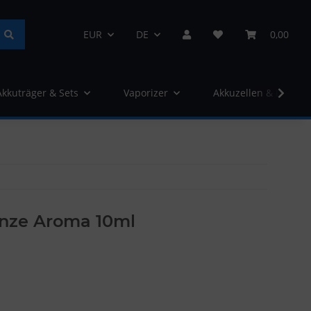
EUR
DE
0,00
Akkuträger & Sets
Vaporizer
Akkuzellen & Ladege
nze Aroma 10ml