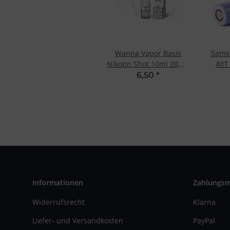
Wanna Vapor Basis
Sams
Nikotin Shot 10ml 20mg
40T
- 50/50
6,50
*
Informationen
Zahlungs
Widerrufsrecht
Klarna
Liefer- und Versandkosten
PayPal