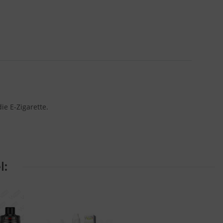
e E-Zigarette.
l: