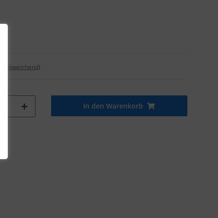
nd abweichend)
In den Warenkorb
tk