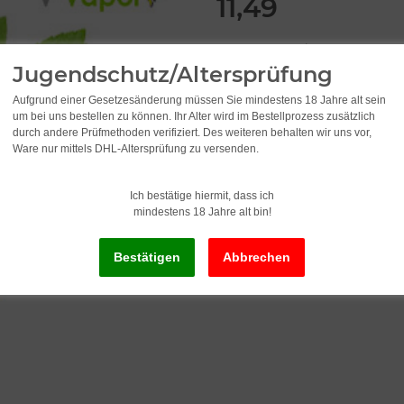
11,49
1.149,00 pro 1 l
inkl. 19% USt. , zzgl.
Versand
Jugendschutz/Altersprüfung
Aufgrund einer Gesetzesänderung müssen Sie mindestens 18 Jahre alt sein
um bei uns bestellen zu können. Ihr Alter wird im Bestellprozess zusätzlich
Lieferzeit:
2 - 3 Werktage
(DE - Ausla
durch andere Prüfmethoden verifiziert. Des weiteren behalten wir uns vor,
Ware nur mittels DHL-Altersprüfung zu versenden.
S
Ich bestätige hiermit, dass ich
mindestens 18 Jahre alt bin!