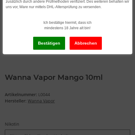
zusätzlich durch andere Prüfmethoden verifiziert. Des weiteren behalten wir
uns vor, Ware nur mittels DHL-Altersprüfung zu versenden.
Ich bestätige hiermit, dass ich
mindestens 18 Jahre alt bin!
Wanna Vapor Mango 10ml
Artikelnummer:
L0044
Hersteller:
Wanna Vapor
Nikotin