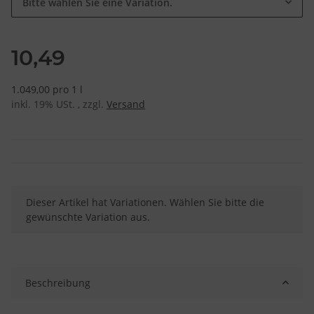
Bitte wählen Sie eine Variation.
10,49
1.049,00 pro 1 l
inkl. 19% USt. , zzgl.
Versand
x
Dieser Artikel hat Variationen. Wählen Sie bitte die
gewünschte Variation aus.
Beschreibung