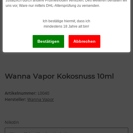
zusätzlich durch andere Prüfmethoden verifiziert. Des weiteren behalten wir
uns vor, Ware nur mittels DHL-Altersprüfung zu versenden.
Ich bestätige hiermit, dass ich
mindestens 18 Jahre alt bin!
Wanna Vapor Kokosnuss 10ml
Artikelnummer:
L0040
Hersteller:
Wanna Vapor
Nikotin