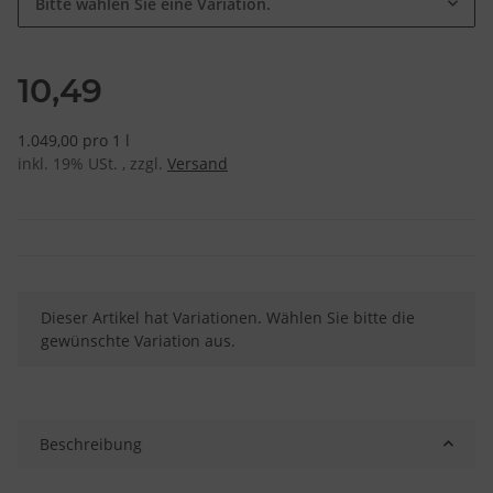
Bitte wählen Sie eine Variation.
10,49
1.049,00 pro 1 l
inkl. 19% USt. , zzgl.
Versand
x
Dieser Artikel hat Variationen. Wählen Sie bitte die
gewünschte Variation aus.
Beschreibung