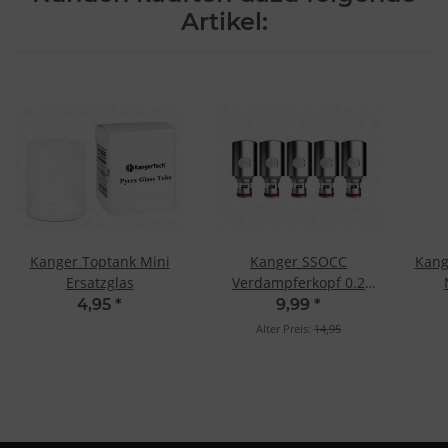
Artikel:
Kanger Toptank Mini
Kanger SSOCC
Kang
Ersatzglas
Verdampferkopf 0.2
Ohm SS (5 Stk.)
4,95
*
9,99
*
Alter Preis:
14,95