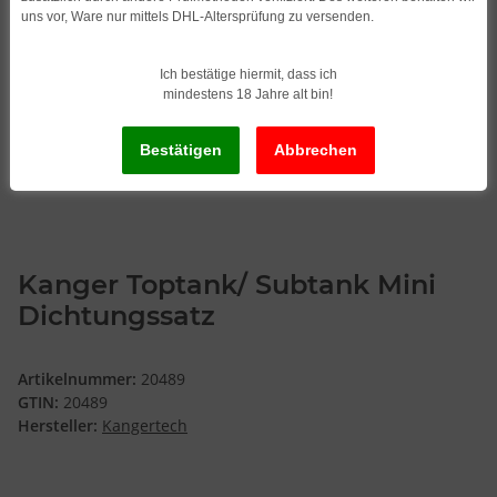
uns vor, Ware nur mittels DHL-Altersprüfung zu versenden.
Ich bestätige hiermit, dass ich
mindestens 18 Jahre alt bin!
Kanger Toptank/ Subtank Mini
Dichtungssatz
Artikelnummer:
20489
GTIN:
20489
Hersteller:
Kangertech