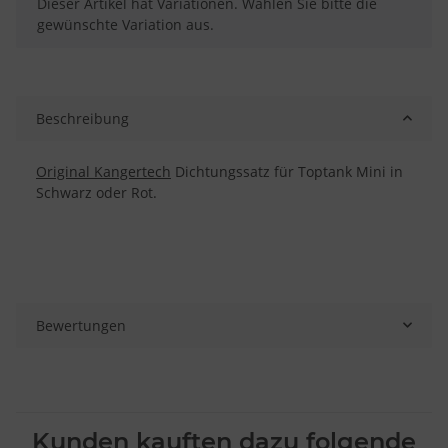
x
Dieser Artikel hat Variationen. Wählen Sie bitte die
gewünschte Variation aus.
Beschreibung
Original Kangertech
Dichtungssatz für Toptank Mini in
Schwarz oder Rot.
Bewertungen
Kunden kauften dazu folgende