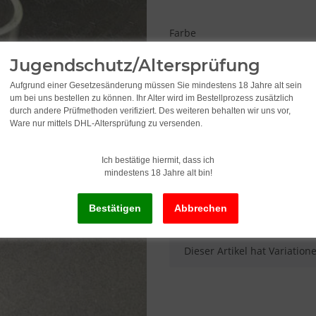
Farbe
Bitte wählen Sie eine Variat
Jugendschutz/Altersprüfung
Aufgrund einer Gesetzesänderung müssen Sie mindestens 18 Jahre alt sein
um bei uns bestellen zu können. Ihr Alter wird im Bestellprozess zusätzlich
6,95
durch andere Prüfmethoden verifiziert. Des weiteren behalten wir uns vor,
Ware nur mittels DHL-Altersprüfung zu versenden.
inkl. 19% USt. , zzgl.
Versand
Ich bestätige hiermit, dass ich
mindestens 18 Jahre alt bin!
Lieferstatus: Sofort ab Lager li
x
Dieser Artikel hat Variatio