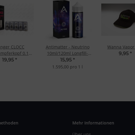
nger CLOCC
Antimatter - Neutrino
Wanna Vapor
mpferkopf 0.15
10ml/120ml Longfill-
9,95
*
 Ni200 (5 St.)
Aroma
19,95
*
15,95
*
1.595,00 pro 1 l
methoden
Mehr Informationen
Über uns