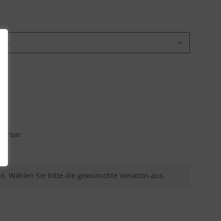
ion.
eferbar
nen. Wählen Sie bitte die gewünschte Variation aus.