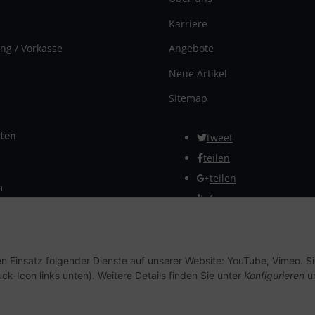
Karriere
ng / Vorkasse
Angebote
Neue Artikel
Sitemap
ten
tweet
teilen
teilen
m
Info
rmular
Vertrag widerrufen
en Einsatz folgender Dienste auf unserer Website: YouTube, Vimeo. S
ck-Icon links unten). Weitere Details finden Sie unter
Konfigurieren
un