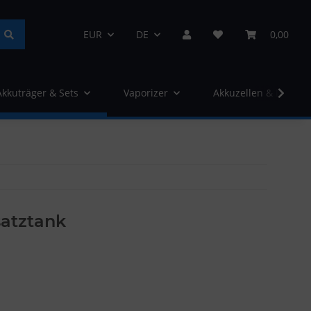
EUR
DE
0,00
Akkuträger & Sets
Vaporizer
Akkuzellen & Ladege
satztank