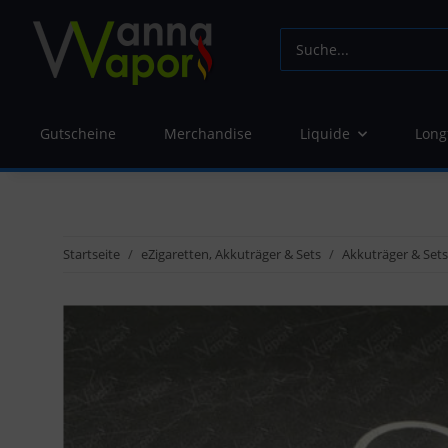
Gutscheine
Merchandise
Liquide
Long
Startseite
eZigaretten, Akkuträger & Sets
Akkuträger & Sets