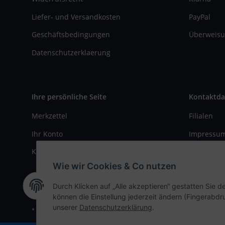
Liefer- und Versandkosten
PayPal
Geschäftsbedingungen
Überweisu
Datenschutzerklaerung
Ihre persönliche Seite
Kontaktda
Merkzettel
Filialen
Ihr Konto
Impressu
Kasse
Kontaktfo
Wie wir Cookies & Co nutzen
Durch Klicken auf „Alle akzeptieren“ gestatten Sie d
können die Einstellung jederzeit ändern (Fingerabdru
unserer
Datenschutzerklärung
.
* Alle Preise inkl. gesetzlicher USt., zzgl.
Versand