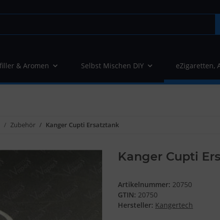
filler & Aromen
Selbst Mischen DIY
eZigaretten, 
Zubehör
Kanger Cupti Ersatztank
Kanger Cupti Er
Artikelnummer:
20750
GTIN:
20750
Hersteller:
Kangertech