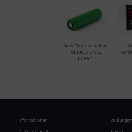
Sony / Murata Konion
Ka
US18650 VTC6
Verda
3120mAh 30A
Ohm
10,95
*
Informationen
Zahlungs
Widerrufsrecht
Klarna