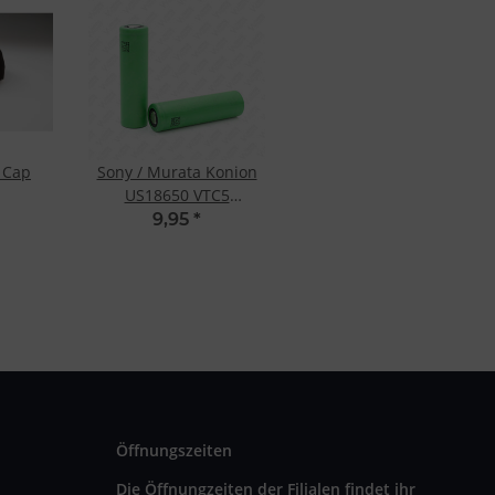
 Cap
Sony / Murata Konion
US18650 VTC5
2600mAh 30A
9,95
*
Öffnungszeiten
Die Öffnungzeiten der Filialen findet ihr