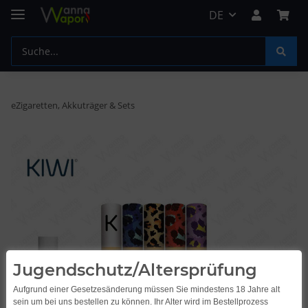
DE
eZigaretten, Akkuträger & Sets
Jugendschutz/Altersprüfung
Aufgrund einer Gesetzesänderung müssen Sie mindestens 18 Jahre alt
sein um bei uns bestellen zu können. Ihr Alter wird im Bestellprozess