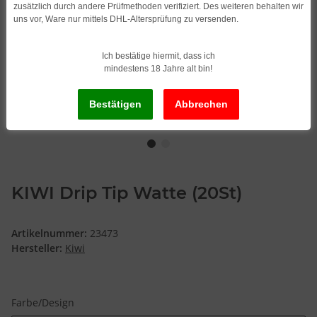
zusätzlich durch andere Prüfmethoden verifiziert. Des weiteren behalten wir
uns vor, Ware nur mittels DHL-Altersprüfung zu versenden.
Ich bestätige hiermit, dass ich
mindestens 18 Jahre alt bin!
KIWI Drip Tip Watte (20St)
Artikelnummer:
23473
Hersteller:
Kiwi
Farbe/Design