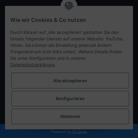
Wir freuen uns auf Euren Besuch. Bitte beachtet die
ausgehängten Hygiene Vorschriften.
Wie wir Cookies & Co nutzen
Ihre persönliche Seite
Durch Klicken auf „Alle akzeptieren“ gestatten Sie den
Einsatz folgender Dienste auf unserer Website: YouTube,
Kontaktdaten
Vimeo. Sie können die Einstellung jederzeit ändern
(Fingerabdruck-Icon links unten). Weitere Details finden
Sie unter
Konfigurieren
und in unserer
tweet
Datenschutzerklärung
.
teilen
teilen
Alle akzeptieren
Info
Konfigurieren
Vertrag widerrufen
* Alle Preise inkl. gesetzlicher USt., zzgl.
Versand
Ablehnen
Powered by
JTL-Shop