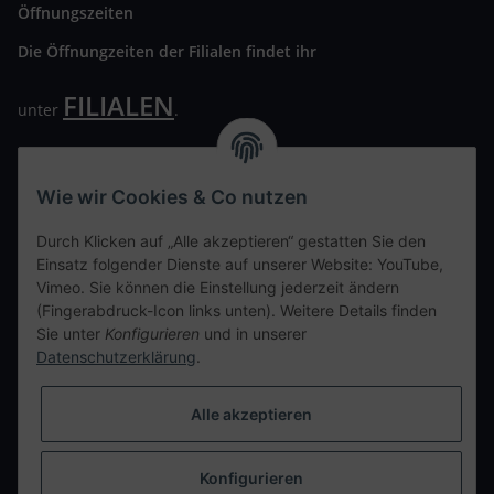
Öffnungszeiten
Die Öffnungzeiten der Filialen findet ihr
FILIALEN
unter
.
Wir freuen uns auf Euren Besuch. Bitte beachtet die
ausgehängten Hygiene Vorschriften.
Wie wir Cookies & Co nutzen
Ihre persönliche Seite
Durch Klicken auf „Alle akzeptieren“ gestatten Sie den
Einsatz folgender Dienste auf unserer Website: YouTube,
Kontaktdaten
Vimeo. Sie können die Einstellung jederzeit ändern
(Fingerabdruck-Icon links unten). Weitere Details finden
Sie unter
Konfigurieren
und in unserer
tweet
Datenschutzerklärung
.
teilen
teilen
Alle akzeptieren
Info
Konfigurieren
Vertrag widerrufen