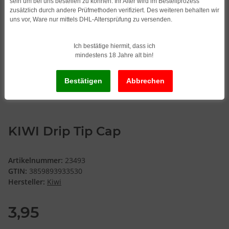
sein um bei uns bestellen zu können. Ihr Alter wird im Bestellprozess
zusätzlich durch andere Prüfmethoden verifiziert. Des weiteren behalten wir
uns vor, Ware nur mittels DHL-Altersprüfung zu versenden.
Ich bestätige hiermit, dass ich
mindestens 18 Jahre alt bin!
KIWI Drip Tip Cap
Artikelnummer:
23493
GTIN:
3859893933530
Hersteller:
Kiwi
3,95