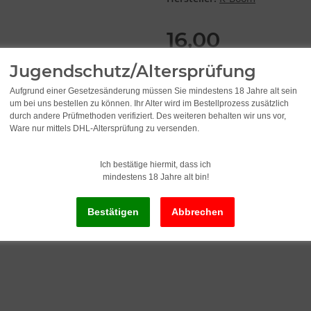
16,00
Jugendschutz/Altersprüfung
inkl. 19% USt. , zzgl.
Versand
Aufgrund einer Gesetzesänderung müssen Sie mindestens 18 Jahre alt sein
um bei uns bestellen zu können. Ihr Alter wird im Bestellprozess zusätzlich
Lieferzeit:
2 - 3 Werktage
(DE - Ausla
durch andere Prüfmethoden verifiziert. Des weiteren behalten wir uns vor,
Ware nur mittels DHL-Altersprüfung zu versenden.
Ich bestätige hiermit, dass ich
mindestens 18 Jahre alt bin!