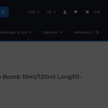
EUR
DE
0,00
Akkuträger & Sets
Vaporizer
Akkuzellen & Ladege
 Bomb 10ml/120ml Longfill-