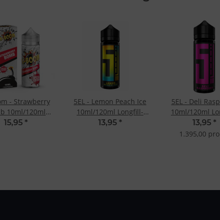
m - Strawberry
5EL - Lemon Peach Ice
5EL - Deli Ras
b 10ml/120ml
10ml/120ml Longfill-
10ml/120ml Lon
ngfill-Aroma
Aroma
Aroma
15,95
*
13,95
*
13,95
*
1.395,00 pro 