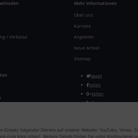
methoden
Mehr Informationen
Über uns
Karriere
ng / Vorkasse
Angebote
Neue Artikel
Sitemap
ten
tweet
teilen
teilen
m
Info
rmular
Vertrag widerrufen
en Einsatz folgender Dienste auf unserer Website: YouTube, Vimeo. S
ck-Icon links unten). Weitere Details finden Sie unter
Konfigurieren
un