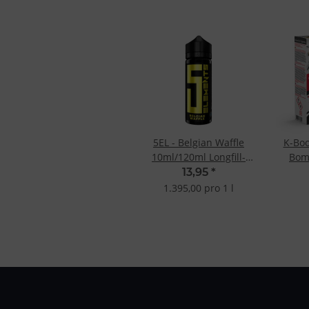
5EL - Belgian Waffle
K-Boo
10ml/120ml Longfill-
Bom
Aroma
Lo
13,95
*
1.395,00 pro 1 l