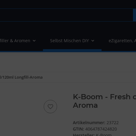
filler & Aromen
Selbst Mischen DIY
eZigaretten, 
l/120ml Longfill-Aroma
K-Boom - Fresh o
Aroma
Artikelnummer:
23722
GTIN:
4064787424820
Hersteller:
K-Boom