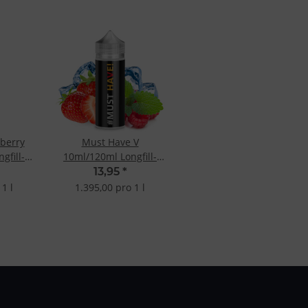
pberry
Must Have V
gfill-
10ml/120ml Longfill-
Aroma
13,95
*
1 l
1.395,00 pro 1 l