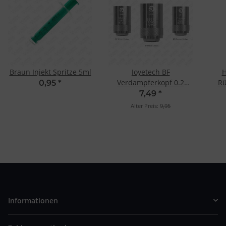
Braun Injekt Spritze 5ml
Joyetech BF
H
Verdampferkopf 0.2
Rü
0,95
*
Ohm Ni 5-er Pack
7,49
*
Alter Preis:
9,95
Informationen