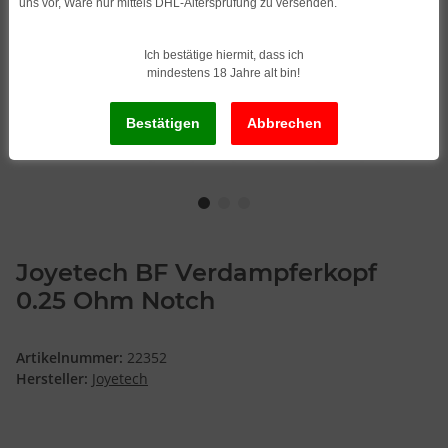
uns vor, Ware nur mittels DHL-Altersprüfung zu versenden.
Ich bestätige hiermit, dass ich
mindestens 18 Jahre alt bin!
Joyetech BF Verdampferkopf
0.25 Ohm Notch
Artikelnummer:
22352
Hersteller:
Joyetech