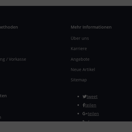
methoden
Mehr Informationen
Über uns
Karriere
ng / Vorkasse
Angebote
Neue Artikel
Sitemap
ten
tweet
teilen
teilen
m
Info
rmular