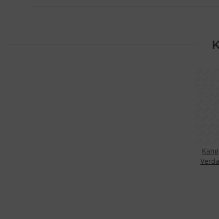
K
Kang
Verda
O