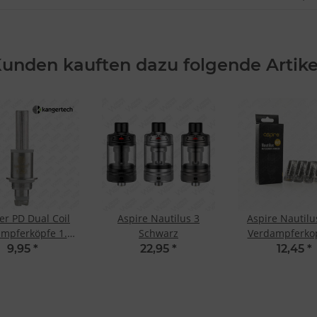
unden kauften dazu folgende Artike
er PD Dual Coil
Aspire Nautilus 3
Aspire Nautilu
mpferköpfe 1.8
Schwarz
Verdampferkop
hm (5 Stk.)
Ohm (5 Stk
9,95
*
22,95
*
12,45
*