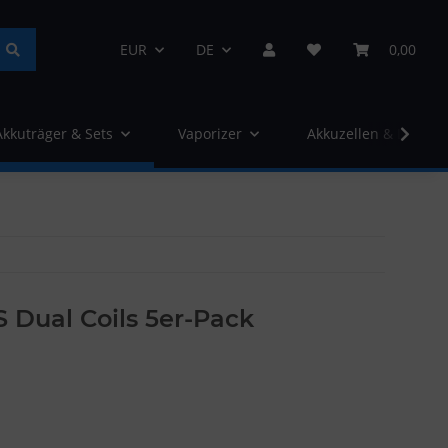
EUR
DE
0,00
Akkuträger & Sets
Vaporizer
Akkuzellen & Ladege
S Dual Coils 5er-Pack