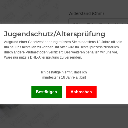
Widerstand (Ohm)
Bitte wählen Sie eine Variat
Jugendschutz/Altersprüfung
Aufgrund einer Gesetzesänderung müssen Sie mindestens 18 Jahre alt sein
5,95
um bei uns bestellen zu können. Ihr Alter wird im Bestellprozess zusätzlich
durch andere Prüfmethoden verifiziert. Des weiteren behalten wir uns vor,
Ware nur mittels DHL-Altersprüfung zu versenden.
inkl. 19% USt. , zzgl.
Versand
Alter Preis: 9,95
Ich bestätige hiermit, dass ich
mindestens 18 Jahre alt bin!
x
Dieser Artikel hat Variatio