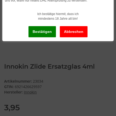
uns vor, Ware nur mittels DHL-Altersprüfung zu versenden.
Ich bestätige hiermit, dass ich
mindestens 18 Jahre alt bin!
Innokin Zlide Ersatzglas 4ml
Artikelnummer:
23034
GTIN:
6921426629597
Hersteller:
Innokin
3,95