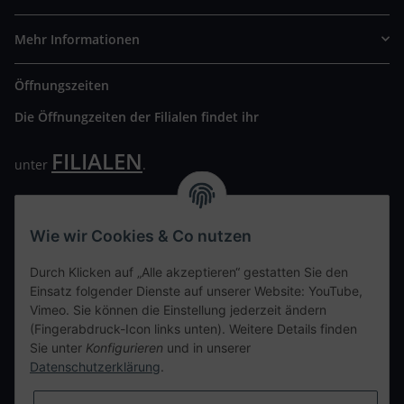
Mehr Informationen
Öffnungszeiten
Die Öffnungzeiten der Filialen findet ihr
FILIALEN
unter
.
Wir freuen uns auf Euren Besuch. Bitte beachtet die
ausgehängten Hygiene Vorschriften.
Wie wir Cookies & Co nutzen
Ihre persönliche Seite
Durch Klicken auf „Alle akzeptieren“ gestatten Sie den
Einsatz folgender Dienste auf unserer Website: YouTube,
Kontaktdaten
Vimeo. Sie können die Einstellung jederzeit ändern
(Fingerabdruck-Icon links unten). Weitere Details finden
Sie unter
Konfigurieren
und in unserer
tweet
Datenschutzerklärung
.
teilen
teilen