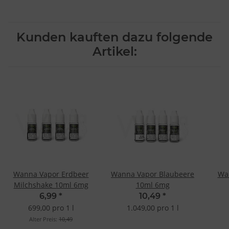
Kunden kauften dazu folgende
Artikel:
Wanna Vapor Erdbeer
Wanna Vapor Blaubeere
Wa
Milchshake 10ml 6mg
10ml 6mg
6,99
*
10,49
*
699,00 pro 1 l
1.049,00 pro 1 l
Alter Preis:
10,49