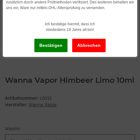
zusätzlich durch andere Prüfmethoden verifiziert. Des weiteren behalten wir
uns vor, Ware nur mittels DHL-Altersprüfung zu versenden.
Ich bestätige hiermit, dass ich
mindestens 18 Jahre alt bin!
Wanna Vapor Himbeer Limo 10ml
Artikelnummer:
L0032
Hersteller:
Wanna Vapor
Nikotin