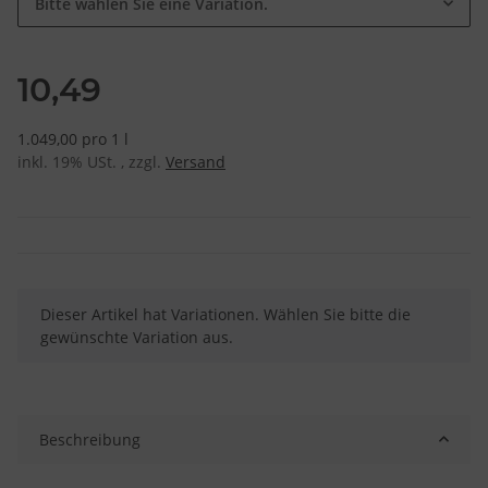
Bitte wählen Sie eine Variation.
10,49
1.049,00 pro 1 l
inkl. 19% USt. , zzgl.
Versand
x
Dieser Artikel hat Variationen. Wählen Sie bitte die
gewünschte Variation aus.
Beschreibung