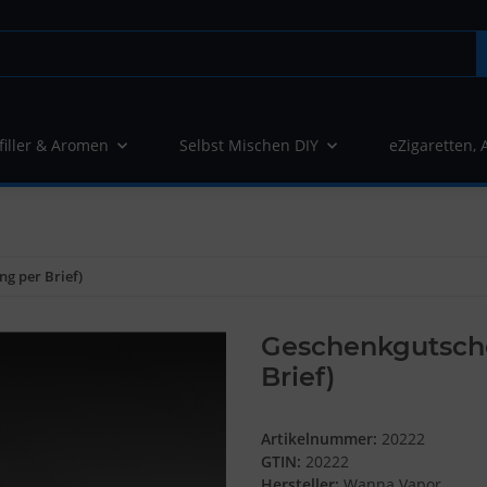
filler & Aromen
Selbst Mischen DIY
eZigaretten, 
ng per Brief)
Geschenkgutschei
Brief)
Artikelnummer:
20222
GTIN:
20222
Hersteller:
Wanna Vapor