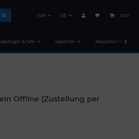
EUR
DE
0,00
Akkuträger & Sets
Vaporizer
Akkuzellen & Ladege
n Offline (Zustellung per