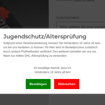
Gutscheinwert
Bitte wählen Sie eine Variat
Jugendschutz/Altersprüfung
10,00
Aufgrund einer Gesetzesänderung müssen Sie mindestens 18 Jahre alt sein
ab
um bei uns bestellen zu können. Ihr Alter wird im Bestellprozess zusätzlich
durch andere Prüfmethoden verifiziert. Des weiteren behalten wir uns vor,
inkl. 19% USt. , zzgl.
Versand
Ware nur mittels DHL-Altersprüfung zu versenden.
Ich bestätige hiermit, dass ich
Lieferstatus: Sofort ab Lager li
mindestens 18 Jahre alt bin!
x
Dieser Artikel hat Variatio