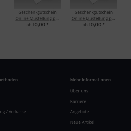
Geschenkgutschein
Geschenkgutschein
Online (Zustellung per
Online (Zustellung per
Brief)
Mail)
ab
10,00
*
ab
10,00
*
methoden
Mehr Informationen
Über uns
Karriere
ng / Vorkasse
Angebote
Neue Artikel