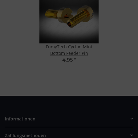
FumyTech Cyclon Mini
Bottom Feeder Pin
4,95
*
Informationen
Zahlungsmethoden