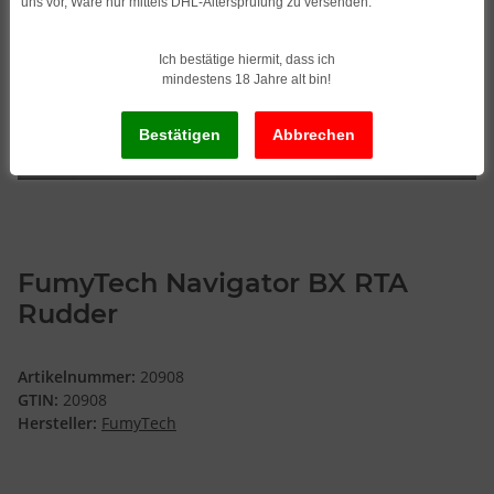
uns vor, Ware nur mittels DHL-Altersprüfung zu versenden.
Ich bestätige hiermit, dass ich
mindestens 18 Jahre alt bin!
FumyTech Navigator BX RTA
Rudder
Artikelnummer:
20908
GTIN:
20908
Hersteller:
FumyTech