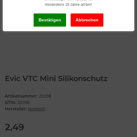
mindestens 18 Jahre alt bin!
Evic VTC Mini Silikonschutz
Artikelnummer:
20398
GTIN:
20398
Hersteller:
Joyetech
2,49