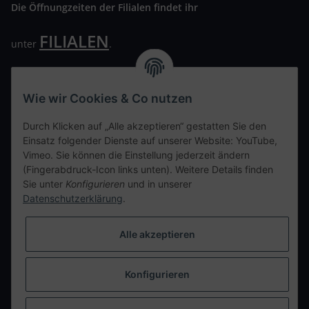
Die Öffnungzeiten der Filialen findet ihr
FILIALEN
unter
.
Wir freuen uns auf Euren Besuch. Bitte beachtet die
ausgehängten Hygiene Vorschriften.
Wie wir Cookies & Co nutzen
Ihre persönliche Seite
Durch Klicken auf „Alle akzeptieren“ gestatten Sie den
Einsatz folgender Dienste auf unserer Website: YouTube,
Kontaktdaten
Vimeo. Sie können die Einstellung jederzeit ändern
(Fingerabdruck-Icon links unten). Weitere Details finden
Sie unter
Konfigurieren
und in unserer
tweet
Datenschutzerklärung
.
teilen
teilen
Alle akzeptieren
Info
Konfigurieren
Vertrag widerrufen