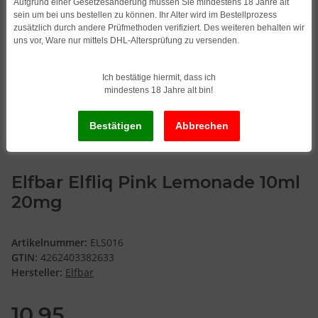
Aufgrund einer Gesetzesänderung müssen Sie mindestens 18 Jahre alt
sein um bei uns bestellen zu können. Ihr Alter wird im Bestellprozess
zusätzlich durch andere Prüfmethoden verifiziert. Des weiteren behalten wir
uns vor, Ware nur mittels DHL-Altersprüfung zu versenden.
Ich bestätige hiermit, dass ich
mindestens 18 Jahre alt bin!
Elfbar Elfliq Pink Lemonade 10ml
20mg
Artikelnummer:
ELS016
GTIN:
4262403382633
Hersteller:
Elfbar
10,95