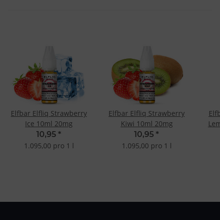
Elfbar Elfliq Strawberry
Elfbar Elfliq Strawberry
Elf
Ice 10ml 20mg
Kiwi 10ml 20mg
Le
10,95
*
10,95
*
1.095,00 pro 1 l
1.095,00 pro 1 l