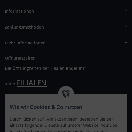
Informationen
Zahlungsmethoden
Mehr Informationen
Öffnungszeiten
Die Öffnungzeiten der Filialen findet ihr
FILIALEN
unter
.
Wir freuen uns auf Euren Besuch. Bitte beachtet die
ausgehängten Hygiene Vorschriften.
Wie wir Cookies & Co nutzen
Ihre persönliche Seite
Durch Klicken auf „Alle akzeptieren“ gestatten Sie den
Einsatz folgender Dienste auf unserer Website: YouTube,
Kontaktdaten
Vimeo. Sie können die Einstellung jederzeit ändern