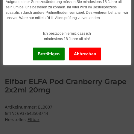
Aufgrund einer Gesetzesänderung müssen Sie mindestens 18 Jahre alt
sein um bei uns bestellen zu können. Ihr Alter wird im Bestellprozess
zusätzlich durch andere Prüfmethoden verifiziert. Des weiteren behalten wir
uns vor, Ware nur mittels DHL-Altersprüfung zu versenden.
Ich bestätige hiermit, dass ich
mindestens 18 Jahre alt bin!
Elfbar ELFA Pod Cranberry Grape
2x2ml 20mg
Artikelnummer:
ELB007
GTIN:
6937643508744
Hersteller:
Elfbar