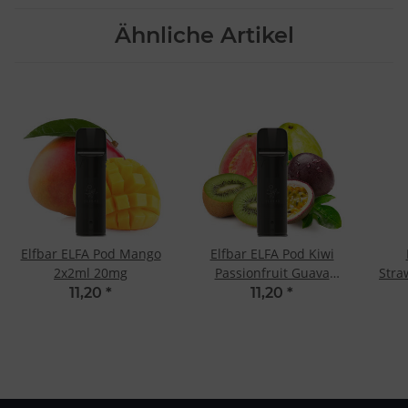
Ähnliche Artikel
Elfbar ELFA Pod Mango
Elfbar ELFA Pod Kiwi
2x2ml 20mg
Passionfruit Guava
Stra
2x2ml 20mg
11,20
*
11,20
*