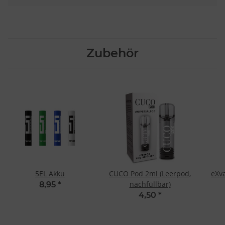
Zubehör
5EL Akku
CUCO Pod 2ml (Leerpod,
eXv
nachfüllbar)
8,95
*
4,50
*