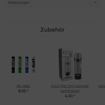
Bewertungen
Zubehör
5EL Akku
CUCO Pod 2ml (Leerpod,
eXv
nachfüllbar)
8,95
*
4,50
*