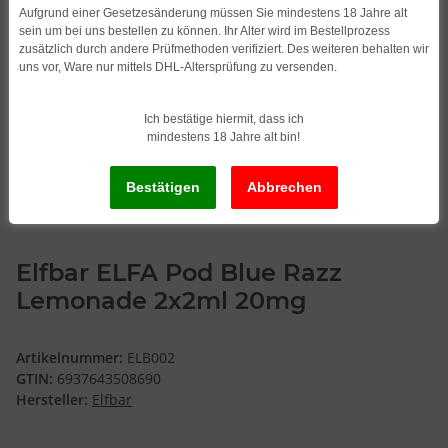
Aufgrund einer Gesetzesänderung müssen Sie mindestens 18 Jahre alt
sein um bei uns bestellen zu können. Ihr Alter wird im Bestellprozess
zusätzlich durch andere Prüfmethoden verifiziert. Des weiteren behalten wir
uns vor, Ware nur mittels DHL-Altersprüfung zu versenden.
Ich bestätige hiermit, dass ich
mindestens 18 Jahre alt bin!
Elfbar ELFA Pod Blue Razz
Lemonade 2x2ml 20mg
Artikelnummer:
ELB002
GTIN:
6937643508690
Hersteller:
Elfbar