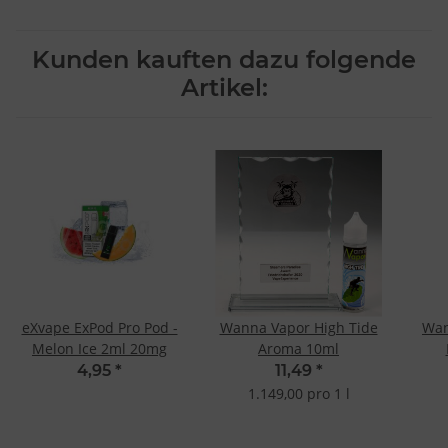
Kunden kauften dazu folgende
Artikel:
eXvape ExPod Pro Pod -
Wanna Vapor High Tide
Wan
Melon Ice 2ml 20mg
Aroma 10ml
4,95
*
11,49
*
1.149,00 pro 1 l