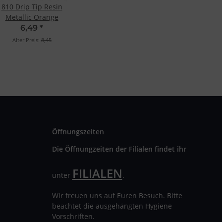
810 Drip Tip Resin
Metallic Orange
6,49
*
Alter Preis:
8,45
Öffnungszeiten
Die Öffnungzeiten der Filialen findet ihr
FILIALEN
unter
.
Wir freuen uns auf Euren Besuch. Bitte
beachtet die ausgehängten Hygiene
Vorschriften.