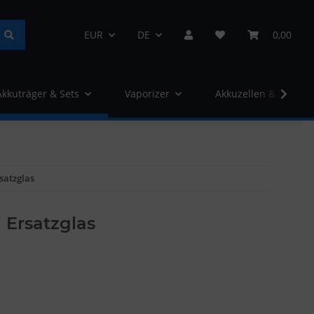
EUR
DE
0,00
Akkuträger & Sets
Vaporizer
Akkuzellen & Ladege
satzglas
i Ersatzglas