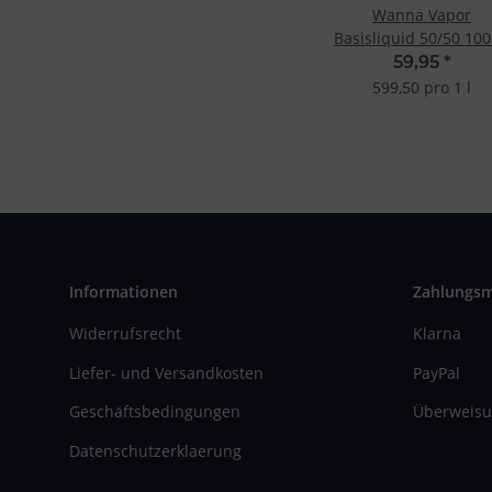
Wanna Vapor
Basisliquid 50/50 10
59,95
*
599,50 pro 1 l
Informationen
Zahlungs
Widerrufsrecht
Klarna
Liefer- und Versandkosten
PayPal
Geschäftsbedingungen
Überweisu
Datenschutzerklaerung