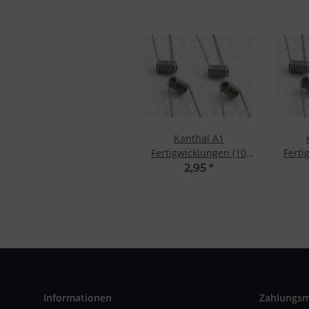
Kanthal A1
Fertigwicklungen (10
Ferti
St.) 0.7 Ohm
S
2,95
*
Informationen
Zahlungs