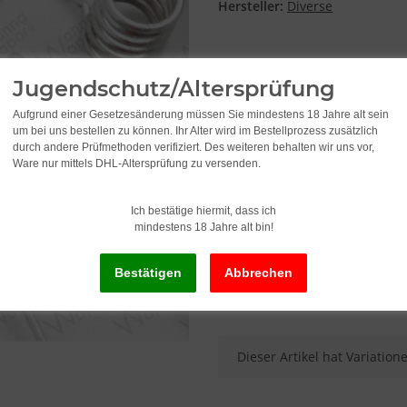
Hersteller:
Diverse
Widerstand (Ohm)
Jugendschutz/Altersprüfung
Bitte wählen Sie eine Variat
Aufgrund einer Gesetzesänderung müssen Sie mindestens 18 Jahre alt sein
um bei uns bestellen zu können. Ihr Alter wird im Bestellprozess zusätzlich
durch andere Prüfmethoden verifiziert. Des weiteren behalten wir uns vor,
Ware nur mittels DHL-Altersprüfung zu versenden.
2,95
Ich bestätige hiermit, dass ich
inkl. 19% USt. , zzgl.
Versand
mindestens 18 Jahre alt bin!
Lieferstatus: Sofort ab Lager li
x
Dieser Artikel hat Variatio