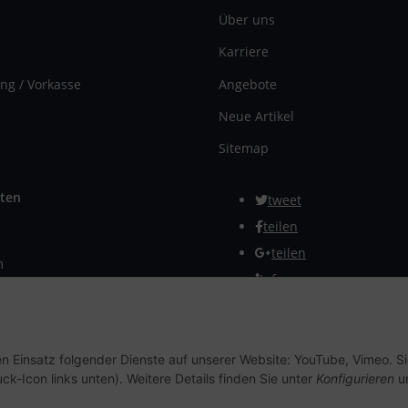
Über uns
Karriere
ng / Vorkasse
Angebote
Neue Artikel
Sitemap
ten
tweet
teilen
teilen
m
Info
rmular
Vertrag widerrufen
en Einsatz folgender Dienste auf unserer Website: YouTube, Vimeo. S
ck-Icon links unten). Weitere Details finden Sie unter
Konfigurieren
un