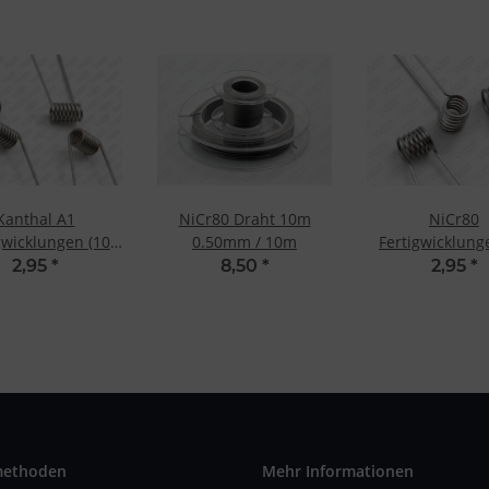
Kanthal A1
NiCr80 Draht 10m
NiCr80
gwicklungen (10
0.50mm / 10m
Fertigwicklung
t.) 0.5 Ohm
St.) 0.5 O
2,95
*
8,50
*
2,95
*
methoden
Mehr Informationen