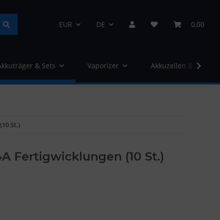
EUR
DE
0,00
Akkuträger & Sets
Vaporizer
Akkuzellen & Ladege
10 St.)
4A Fertigwicklungen (10 St.)