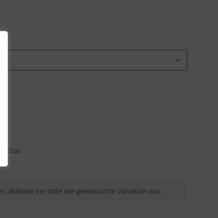
ion.
eferbar
nen. Wählen Sie bitte die gewünschte Variation aus.