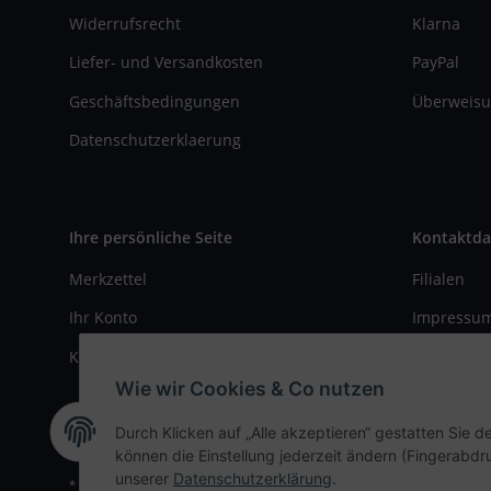
Widerrufsrecht
Klarna
Liefer- und Versandkosten
PayPal
Geschäftsbedingungen
Überweisu
Datenschutzerklaerung
Ihre persönliche Seite
Kontaktda
Merkzettel
Filialen
Ihr Konto
Impressu
Kasse
Kontaktfo
Wie wir Cookies & Co nutzen
Durch Klicken auf „Alle akzeptieren“ gestatten Sie d
können die Einstellung jederzeit ändern (Fingerabdru
unserer
Datenschutzerklärung
.
* Alle Preise inkl. gesetzlicher USt., zzgl.
Versand