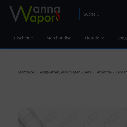
Gutscheine
Merchandise
Liquide
Long
Startseite
eZigaretten, Akkuträger & Sets
Atomizer / Verda