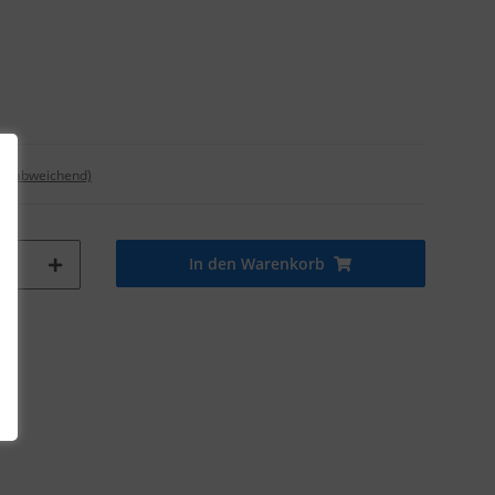
nd abweichend)
In den Warenkorb
tk