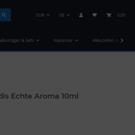
EUR
DE
0,00
Akkuträger & Sets
Vaporizer
Akkuzellen & Ladege
is Echte Aroma 10ml