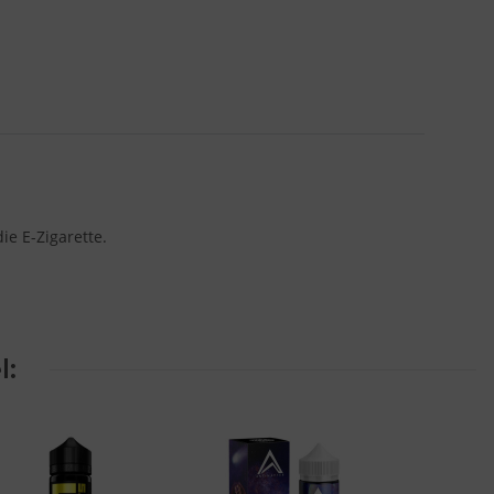
e E-Zigarette.
l: