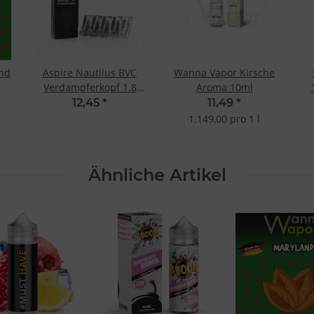
nd
Aspire Nautilus BVC
Wanna Vapor Kirsche
Verdampferkopf 1.8
Aroma 10ml
Ohm (5 Stk.)
12,45
*
11,49
*
1.149,00 pro 1 l
Ähnliche Artikel