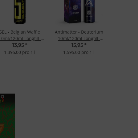
5EL - Belgian Waffle
Antimatter - Deuterium
10ml/120ml Longfill-
10ml/120ml Longfill-
Aroma
Aroma
13,95
*
15,95
*
1.395,00 pro 1 l
1.595,00 pro 1 l