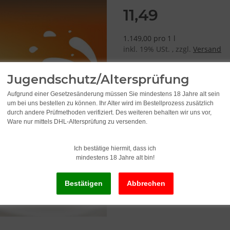
11,49
1.149,00 pro 1 l
inkl. 19% USt. , zzgl.
Versand
Jugendschutz/Altersprüfung
Lieferzeit:
2 - 3 Werktage
(DE - Ausla
Aufgrund einer Gesetzesänderung müssen Sie mindestens 18 Jahre alt sein
um bei uns bestellen zu können. Ihr Alter wird im Bestellprozess zusätzlich
durch andere Prüfmethoden verifiziert. Des weiteren behalten wir uns vor,
Ware nur mittels DHL-Altersprüfung zu versenden.
S
Ich bestätige hiermit, dass ich
mindestens 18 Jahre alt bin!