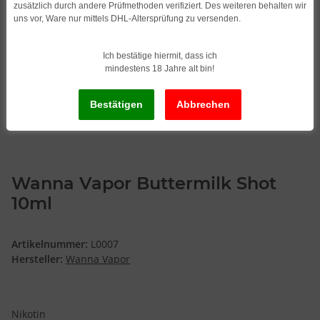
zusätzlich durch andere Prüfmethoden verifiziert. Des weiteren behalten wir
uns vor, Ware nur mittels DHL-Altersprüfung zu versenden.
Ich bestätige hiermit, dass ich
mindestens 18 Jahre alt bin!
Wanna Vapor Buttermilk Shot
10ml
Artikelnummer:
L0007
Hersteller:
Wanna Vapor
Nikotin