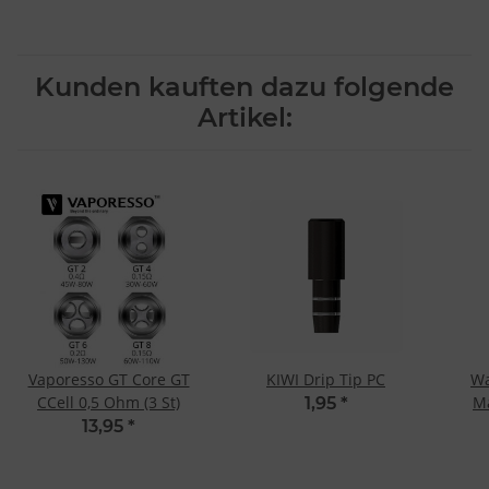
Kunden kauften dazu folgende
Artikel:
Vaporesso GT Core GT
KIWI Drip Tip PC
Wa
CCell 0,5 Ohm (3 St)
M
1,95
*
13,95
*