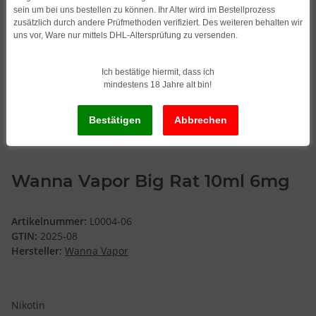
sein um bei uns bestellen zu können. Ihr Alter wird im Bestellprozess
zusätzlich durch andere Prüfmethoden verifiziert. Des weiteren behalten wir
uns vor, Ware nur mittels DHL-Altersprüfung zu versenden.
Ich bestätige hiermit, dass ich
mindestens 18 Jahre alt bin!
Wanna Vapor Big Rat 10ml 6mg
Artikelnummer:
L0004-06
GTIN:
2025-08
Hersteller:
Wanna Vapor
Nikotin