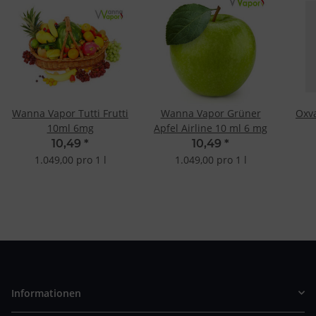
Wanna Vapor Tutti Frutti
Wanna Vapor Grüner
Oxva
10ml 6mg
Apfel Airline 10 ml 6 mg
10,49
*
10,49
*
1.049,00 pro 1 l
1.049,00 pro 1 l
Informationen