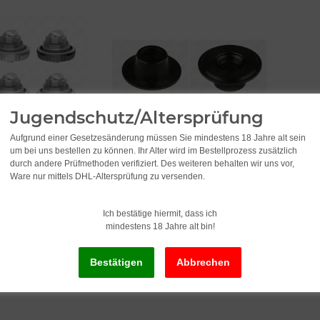
Jugendschutz/Altersprüfung
Aufgrund einer Gesetzesänderung müssen Sie mindestens 18 Jahre alt sein
um bei uns bestellen zu können. Ihr Alter wird im Bestellprozess zusätzlich
eus) X Mesh Deck
iJoy Tornado Nano Chuff Cap -
durch andere Prüfmethoden verifiziert. Des weiteren behalten wir uns vor,
Mundstück
Ware nur mittels DHL-Altersprüfung zu versenden.
4,95
*
Ich bestätige hiermit, dass ich
mindestens 18 Jahre alt bin!