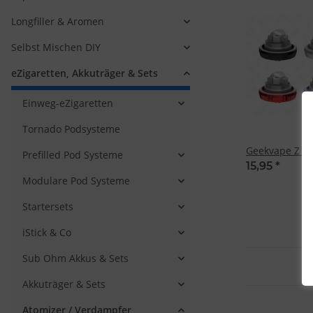
Longfiller & Aromen
Selbst Mischen DIY
eZigaretten, Akkuträger & Sets
Einweg-eZigaretten
Tornado Podsysteme
Geekvape Z (Z
Prefilled Pod Systeme
15,95
*
Modulare Pod Systeme
Startersets
iStick & Co
Sub Ohm Akkus & Sets
Akkuträger & Sets
Atomizer / Verdampfer