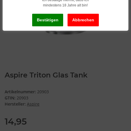
Ich bestätige hiermit, dass ich
mindestens 18 Jahre alt bin!
Aspire Triton Glas Tank
Artikelnummer:
20903
GTIN:
20903
Hersteller:
Aspire
14,95