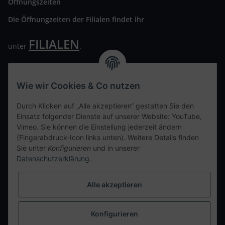
Öffnungszeiten
Die Öffnungzeiten der Filialen findet ihr
FILIALEN
unter
.
Wir freuen uns auf Euren Besuch. Bitte beachtet die
ausgehängten Hygiene Vorschriften.
Wie wir Cookies & Co nutzen
Ihre persönliche Seite
Durch Klicken auf „Alle akzeptieren“ gestatten Sie den
Einsatz folgender Dienste auf unserer Website: YouTube,
Kontaktdaten
Vimeo. Sie können die Einstellung jederzeit ändern
(Fingerabdruck-Icon links unten). Weitere Details finden
Sie unter
Konfigurieren
und in unserer
tweet
Datenschutzerklärung
.
teilen
teilen
Alle akzeptieren
Info
Konfigurieren
Vertrag widerrufen