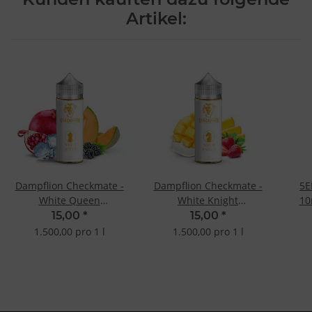
Artikel:
Dampflion Checkmate -
Dampflion Checkmate -
5E
White Queen
White Knight
10
10ml/120ml Longfill-
10ml/120ml Longfill-
15,00
*
15,00
*
Aroma
Aroma
1.500,00 pro 1 l
1.500,00 pro 1 l