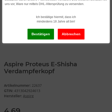
uns vor, Ware nur mittels DHL-Altersprüfung zu versenden.
Ich bestätige hiermit, dass ich
mindestens 18 Jahre alt bin!
Aspire Proteus E-Shisha
Verdampferkopf
Artikelnummer:
22637
GTIN:
4313042924613
Hersteller:
Aspire
4,69