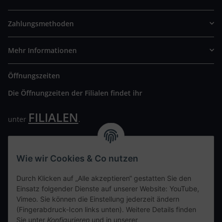
Zahlungsmethoden
Mehr Informationen
Öffnungszeiten
Die Öffnungzeiten der Filialen findet ihr
FILIALEN
unter
.
Wir freuen uns auf Euren Besuch. Bitte beachtet die
ausgehängten Hygiene Vorschriften.
Wie wir Cookies & Co nutzen
Ihre persönliche Seite
Durch Klicken auf „Alle akzeptieren“ gestatten Sie den
Einsatz folgender Dienste auf unserer Website: YouTube,
Kontaktdaten
Vimeo. Sie können die Einstellung jederzeit ändern
(Fingerabdruck-Icon links unten). Weitere Details finden
Sie unter
Konfigurieren
und in unserer
tweet