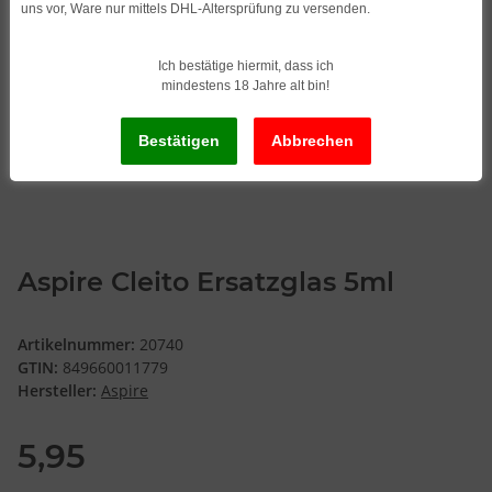
uns vor, Ware nur mittels DHL-Altersprüfung zu versenden.
Ich bestätige hiermit, dass ich
mindestens 18 Jahre alt bin!
Aspire Cleito Ersatzglas 5ml
Artikelnummer:
20740
GTIN:
849660011779
Hersteller:
Aspire
5,95