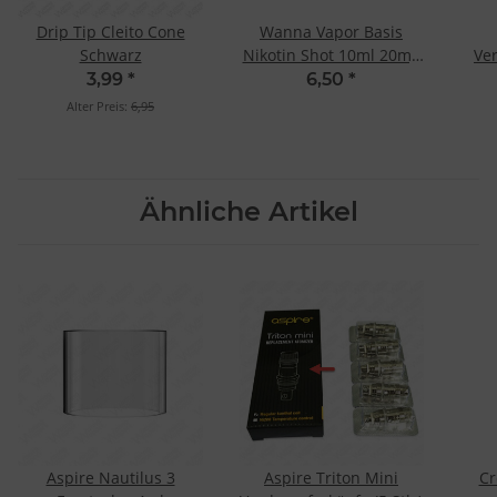
Drip Tip Cleito Cone
Wanna Vapor Basis
Schwarz
Nikotin Shot 10ml 20mg
Ve
- 50/50
Ohm C
3,99
*
6,50
*
Alter Preis:
6,95
Ähnliche Artikel
Aspire Nautilus 3
Aspire Triton Mini
Cr