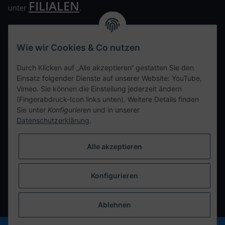
FILIALEN
unter
.
Wir freuen uns auf Euren Besuch. Bitte beachtet die
ausgehängten Hygiene Vorschriften.
Wie wir Cookies & Co nutzen
Ihre persönliche Seite
Durch Klicken auf „Alle akzeptieren“ gestatten Sie den
Einsatz folgender Dienste auf unserer Website: YouTube,
Kontaktdaten
Vimeo. Sie können die Einstellung jederzeit ändern
(Fingerabdruck-Icon links unten). Weitere Details finden
Sie unter
Konfigurieren
und in unserer
tweet
Datenschutzerklärung
.
teilen
teilen
Alle akzeptieren
Info
Konfigurieren
Vertrag widerrufen
* Alle Preise inkl. gesetzlicher USt., zzgl.
Versand
Ablehnen