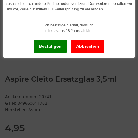
zusätzlich durch andere Prüfmethoden verifiziert. Des weiteren behalten wir
uns vor, Ware nur mittels DHL-Altersprüfung zu versenden.
Ich bestätige hiermit, dass ich
mindestens 18 Jahre alt bin!
Aspire Cleito Ersatzglas 3,5ml
Artikelnummer:
20741
GTIN:
849660011762
Hersteller:
Aspire
4,95