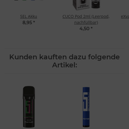
5EL Akku
CUCO Pod 2ml (Leerpod,
eXv
nachfüllbar)
8,95
*
4,50
*
Kunden kauften dazu folgende
Artikel: