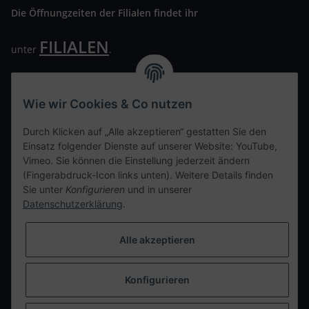
Die Öffnungzeiten der Filialen findet ihr
FILIALEN
unter
.
Wir freuen uns auf Euren Besuch. Bitte beachtet die
ausgehängten Hygiene Vorschriften.
Wie wir Cookies & Co nutzen
Ihre persönliche Seite
Durch Klicken auf „Alle akzeptieren“ gestatten Sie den
Einsatz folgender Dienste auf unserer Website: YouTube,
Kontaktdaten
Vimeo. Sie können die Einstellung jederzeit ändern
(Fingerabdruck-Icon links unten). Weitere Details finden
Sie unter
Konfigurieren
und in unserer
tweet
Datenschutzerklärung
.
teilen
teilen
Alle akzeptieren
Info
Konfigurieren
Vertrag widerrufen