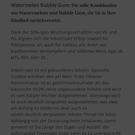
Watermelon Bubble Gum:
Die süße Kombination
aus Wassermelone und Bubble Gum, die Sie in Ihre
Kindheit zurückversetzt.
Dank der 50%-igen Mischungsverhältnis von VG und
PG, eignen sich die Nikotinsalz Elfliqs sowohl für
Podsysteme, als auch für nahezu alle Arten von
traditionellen Verdampfern und Selbstwicklern, egal ob
MTL, RDL oder DL.
Nikotinsalz ist ein gebundenes Nikotin. Spezielle
Zusätze erhöhen den pH Wert. Trotz höherer
Konzentration ist es geschmackneutraler als das
klassische 99,9% reine ungebundene Nikotin und wird
es vom Körper leichter aufgenommen. Allerdings wird
es auch deutlich langsamer aufgenommen, was zwar
am Anfang zu milderen, aber auch zu
einem deutlich verspäteten Nikotin Throat-Hit führt.
Abhängig von der Dosierung beim Inhalieren, damit
gemeint ist die Länge des Zuges und Anzahl der
aufeinander folgenden Züge, kann es zu unerwünscht