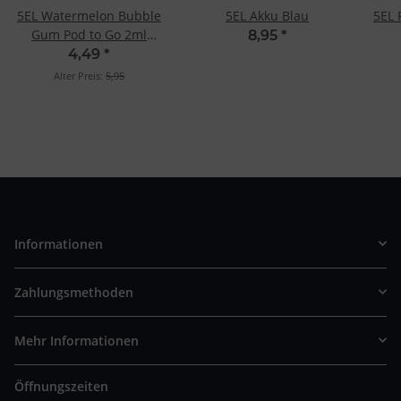
5EL Watermelon Bubble
5EL Akku Blau
5EL 
Gum Pod to Go 2ml
8,95
*
16mg
4,49
*
Alter Preis:
5,95
Informationen
Zahlungsmethoden
Mehr Informationen
Öffnungszeiten