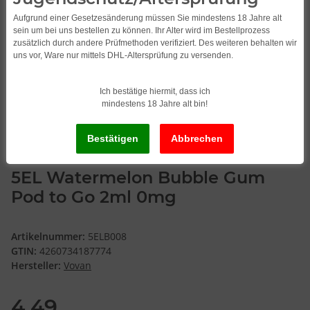
Aufgrund einer Gesetzesänderung müssen Sie mindestens 18 Jahre alt
sein um bei uns bestellen zu können. Ihr Alter wird im Bestellprozess
zusätzlich durch andere Prüfmethoden verifiziert. Des weiteren behalten wir
uns vor, Ware nur mittels DHL-Altersprüfung zu versenden.
Ich bestätige hiermit, dass ich
mindestens 18 Jahre alt bin!
5EL Watermelon Bubble Gum
Pod to Go 2ml 0mg
Artikelnummer:
5ELB008
GTIN:
4260734187774
Hersteller:
Vovan
4,49