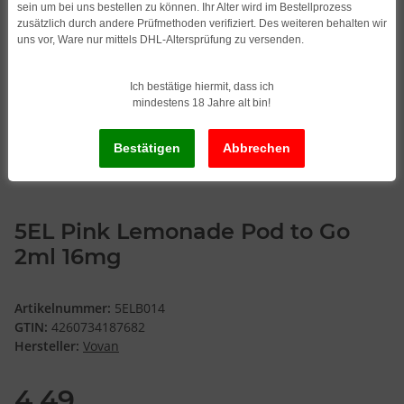
sein um bei uns bestellen zu können. Ihr Alter wird im Bestellprozess
zusätzlich durch andere Prüfmethoden verifiziert. Des weiteren behalten wir
uns vor, Ware nur mittels DHL-Altersprüfung zu versenden.
Ich bestätige hiermit, dass ich
mindestens 18 Jahre alt bin!
5EL Pink Lemonade Pod to Go
2ml 16mg
Artikelnummer:
5ELB014
GTIN:
4260734187682
Hersteller:
Vovan
4,49