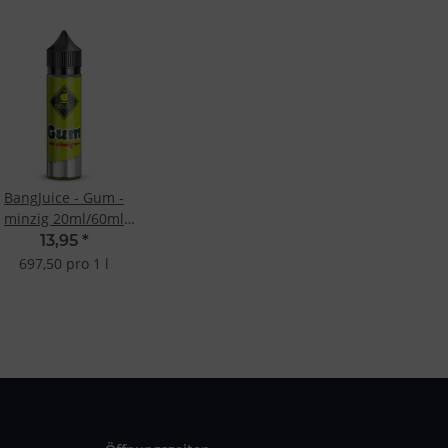
BangJuice - Gum -
minzig 20ml/60ml
Longfill-Aroma
13,95
*
697,50 pro 1 l