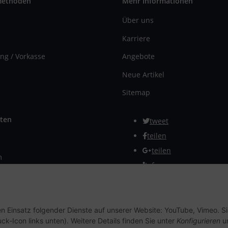
methoden
Mehr Informationen
Über uns
Karriere
ng / Vorkasse
Angebote
Neue Artikel
Sitemap
ten
tweet
teilen
teilen
m
Info
rmular
Vertrag widerrufen
en Einsatz folgender Dienste auf unserer Website: YouTube, Vimeo. S
ck-Icon links unten). Weitere Details finden Sie unter
Konfigurieren
un