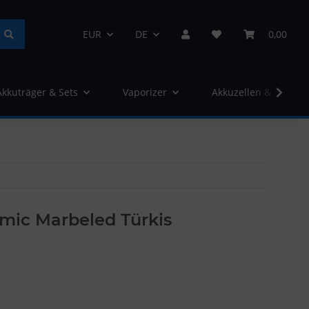
EUR
DE
0,00
Akkuträger & Sets
Vaporizer
Akkuzellen & Ladege
amic Marbeled Türkis