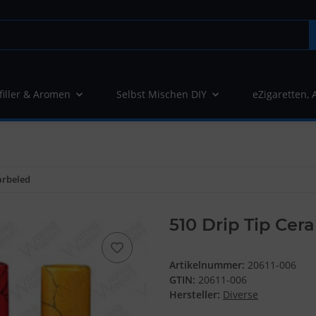
filler & Aromen
Selbst Mischen DIY
eZigaretten, 
arbeled
510 Drip Tip Cer
Artikelnummer:
20611-006
GTIN:
20611-006
Hersteller:
Diverse