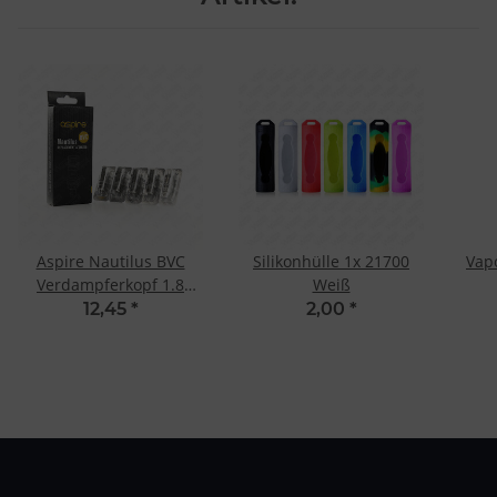
Aspire Nautilus BVC
Silikonhülle 1x 21700
Vapo
Verdampferkopf 1.8
Weiß
Ohm (5 Stk.)
12,45
*
2,00
*