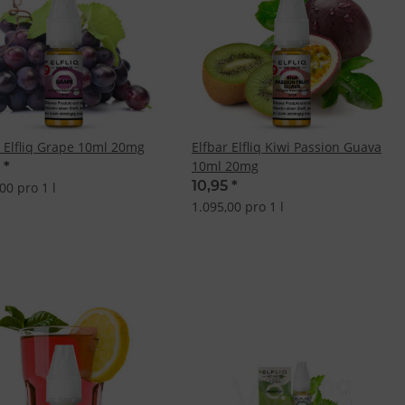
r Elfliq Grape 10ml 20mg
Elfbar Elfliq Kiwi Passion Guava
10ml 20mg
5
*
10,95
*
00 pro 1 l
1.095,00 pro 1 l