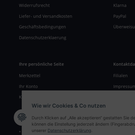
Widerrufsrecht
Klarna
Liefer- und Versandkosten
PayPal
Geschäftsbedingungen
Überweisu
Datenschutzerklaerung
Ihre persönliche Seite
Kontaktda
Merkzettel
Filialen
Ihr Konto
Impressu
Kasse
Kontaktfo
Wie wir Cookies & Co nutzen
Durch Klicken auf „Alle akzeptieren“ gestatten Sie d
können die Einstellung jederzeit ändern (Fingerabdru
unserer
Datenschutzerklärung
.
* Alle Preise inkl. gesetzlicher USt., zzgl.
Versand