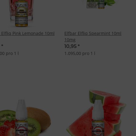
r Elfliq Pink Lemonade 10ml
Elfbar Elfliq Spearmint 10ml
10mg
5
*
10,95
*
00 pro 1 l
1.095,00 pro 1 l