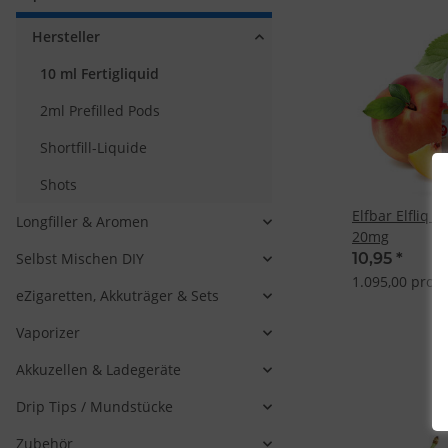
Hersteller
10 ml Fertigliquid
2ml Prefilled Pods
Shortfill-Liquide
Shots
Elfbar Elfliq 
Longfiller & Aromen
20mg
Selbst Mischen DIY
10,95
*
1.095,00 pro 1 
eZigaretten, Akkuträger & Sets
Vaporizer
Akkuzellen & Ladegeräte
Drip Tips / Mundstücke
Zubehör