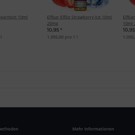
Spearmint 10ml
Elfbar Elfliq Strawberry Ice 10ml
Elfbar
20mg
10ml
10,95
*
10,9
l
1.095,00 pro 1 l
1.095,
methoden
Mehr Informationen