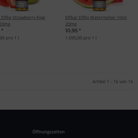
 Elfliq Strawberry Kiwi
Elfbar Elfliq Watermelon 10ml
 20mg
20mg
5
*
10,95
*
00 pro 1 l
1.095,00 pro 1 l
Artikel 1 - 16 von 16
Öffnungszeiten