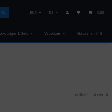
EUR
DE
0,00
Akkuträger & Sets
Vaporizer
Akkuzellen & Ladege
Artikel 1 - 16 von 16