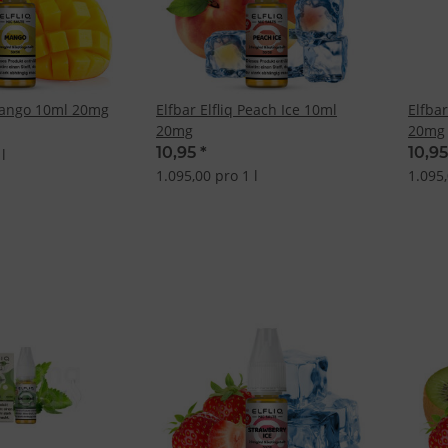
 Mango 10ml 20mg
Elfbar Elfliq Peach Ice 10ml
Elfba
20mg
20mg
10,95
*
10,9
l
1.095,00 pro 1 l
1.095,