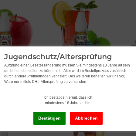
Jugendschutz/Altersprüfung
Apple Peach 10ml
Elfbar Elfliq Blue Razz Lemonade
Elfbar
Aufgrund einer Gesetzesänderung müssen Sie mindestens 18 Jahre alt sein
um bei uns bestellen zu können. Ihr Alter wird im Bestellprozess zusätzlich
10ml 20mg
20mg
durch andere Prüfmethoden verifiziert. Des weiteren behalten wir uns vor,
10,95
*
10,9
Ware nur mittels DHL-Altersprüfung zu versenden.
l
1.095,00 pro 1 l
1.095,
Ich bestätige hiermit, dass ich
mindestens 18 Jahre alt bin!