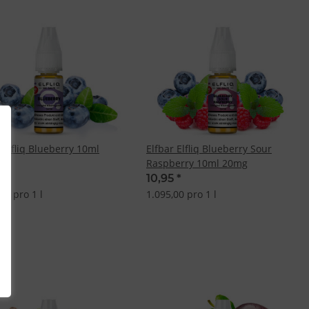
 Elfliq Blueberry 10ml
Elfbar Elfliq Blueberry Sour
Raspberry 10ml 20mg
5
*
10,95
*
00 pro 1 l
1.095,00 pro 1 l