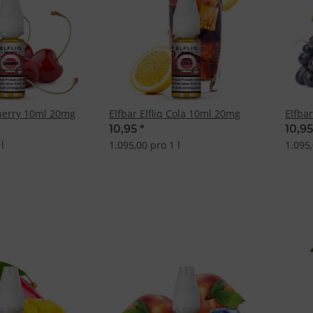
Cherry 10ml 20mg
Elfbar Elfliq Cola 10ml 20mg
Elfba
10,95
*
10,9
l
1.095,00 pro 1 l
1.095,