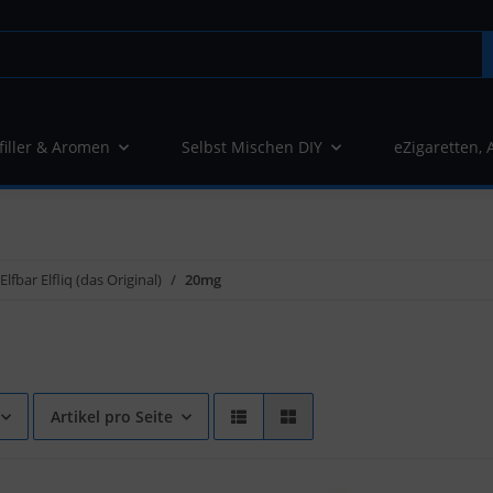
filler & Aromen
Selbst Mischen DIY
eZigaretten, 
Elfbar Elfliq (das Original)
20mg
Artikel pro Seite