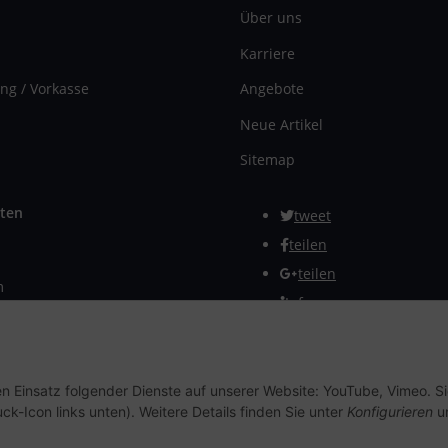
Über uns
Karriere
ng / Vorkasse
Angebote
Neue Artikel
Sitemap
ten
tweet
teilen
teilen
m
Info
rmular
Vertrag widerrufen
en Einsatz folgender Dienste auf unserer Website: YouTube, Vimeo. S
ck-Icon links unten). Weitere Details finden Sie unter
Konfigurieren
un