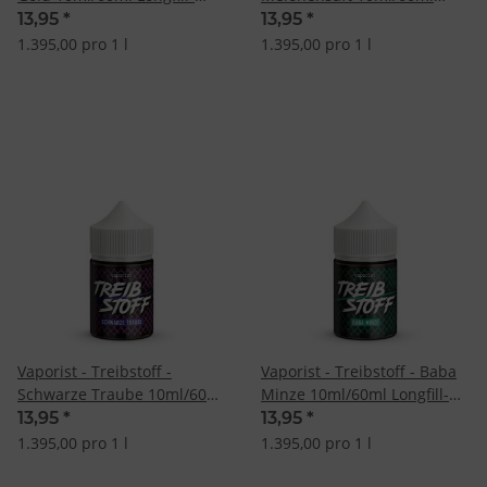
Aroma
Longfill-Aroma
13,95
*
13,95
*
1.395,00 pro 1 l
1.395,00 pro 1 l
Vaporist - Treibstoff -
Vaporist - Treibstoff - Baba
Schwarze Traube 10ml/60ml
Minze 10ml/60ml Longfill-
Longfill-Aroma
Aroma
13,95
*
13,95
*
1.395,00 pro 1 l
1.395,00 pro 1 l