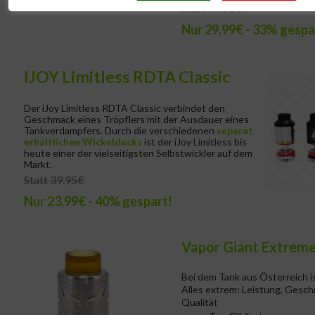
Statt 44,95€
Nur 29,99€ - 33% gespa
IJOY Limitless RDTA Classic
Der iJoy Limitless RDTA Classic verbindet den
Geschmack eines Tröpflers mit der Ausdauer eines
Tankverdampfers. Durch die verschiedenen
separat
erhältlichen Wickeldecks
ist der iJoy Limitless bis
heute einer der vielseitigsten Selbstwickler auf dem
Markt.
Statt 39,95€
Nur 23,99€ - 40% gespart!
Vapor Giant Extrem
Bei dem Tank aus Österreich 
Alles extrem: Leistung, Gesch
Qualität