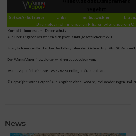
Alles was das Dampferherz
begehrt
Sets&Akkuträger
Tanks
Selbstwickler
Liqui
Und vieles mehr in unseren
Filialen
oder unserem
On
Kontakt
|
Impressum
|
Datenschutz
Alle Preisangaben verstehen sich jeweils inkl. gesetzlicher MWSt.
Zuzüglich Versandkosten bei Bestellung über den Onlineshop. Ab 30€ Versandk
Der WannaVapor-Newsletter wird herausgegeben von:
WannaVapor / Rheinstraße 89 / 76275 Ettlingen / Deutschland
© Copyright: WannaVapor / Alle Angaben ohne Gewähr, Preisänderungen und Ir
News