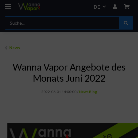
DE
News
Wanna Vapor Angebote des
Monats Juni 2022
2022-06-01 14:00:00
/
News Blog
Ihr wollt zuckersüß oder saukalt? Geht klar!
Immer wieder habt ihr euch von uns Liquids mit „Geschmack extrem“ gewünscht. Jetzt machen wir eure Wünsche wahr, denn mit der neuen Longfill-Linie von Watt the Fog erhaltet ihr genau das. Watt the Fog ist powered by Wanna Vapor, doch im Gegensatz zu unseren Wanna Vapor Liquiden, die vollständig auf Zusätze verzichten, erhaltet ihr bei Watt the Fog die volle Ladung aus der Aroma-Trickkiste: Intensiv, süß und eiskalt. Wenn das genau euer Ding ist, dann macht euch am besten
schonmal ein Kreuzchen im Kalender, denn ab Ende Juni sind diese exklusiv bei Wanna Vapor erhältlich.