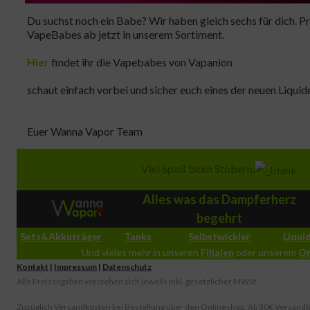
Du suchst noch ein Babe? Wir haben gleich sechs für dich. P
VapeBabes ab jetzt in unserem Sortiment.
Hier
findet ihr die Vapebabes von Vapanion
schaut einfach vorbei und sicher euch eines der neuen Liquid
Euer Wanna Vapor Team
Viel Spaß beim Stöbern.
Alles was das Dampferherz
begehrt
Sets&Akkuträger
Tanks
Selbstwickler
Liqui
Und vieles mehr in unseren
Filialen
oder unserem
On
Kontakt
|
Impressum
|
Datenschutz
Alle Preisangaben verstehen sich jeweils inkl. gesetzlicher MWSt.
Zuzüglich Versandkosten bei Bestellung über den Onlineshop. Ab 30€ Versandk