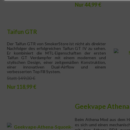
Nur 44,99 €
Taifun GTR
Der Taifun GTR von SmokerStore ist nicht als direkter
Nachfolger des erfolgreichen Taifun GT IV zu sehen.
Er kombiniert die MTL-Eigenschaften der ersten
Taifun GT Verdampfer mit einem modernen und
stylischen Design, einer zeitgemäßen Konstruktion,
einer innovativen Dual-Airflow und einem
verbesserten Top Fill System.
Statt 149,00 €
Nur 118,99 €
Geekvape Athena
Beim Athena Mod aus dem H
es sich umd einen mechanisc
mit dem Athena RDA zusamm