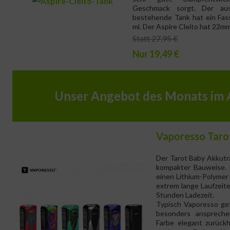
Geschmack sorgt. Der aus
bestehende Tank hat ein Fa
ml. Der Aspire Cleito hat 22
Statt 27,95 €
Nur 19,49 €
Unser Angebot des Monats im 
Vaporesso Taro
Der Tarot Baby Akkutr
kompakter Bauweise. 
einen Lithium-Polymer
extrem lange Laufzeite
Stunden Ladezeit.
Typisch Vaporesso gef
besonders anspreche
Farbe elegant zurückha