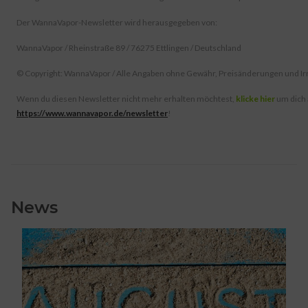
Der WannaVapor-Newsletter wird herausgegeben von:
WannaVapor / Rheinstraße 89 / 76275 Ettlingen / Deutschland
© Copyright: WannaVapor / Alle Angaben ohne Gewähr, Preisänderungen und Ir
Wenn du diesen Newsletter nicht mehr erhalten möchtest,
klicke hier
um dich
https://www.wannavapor.de/newsletter
!
News