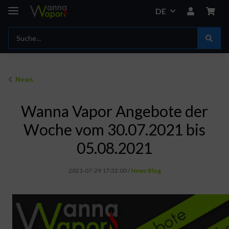
DE
News
Wanna Vapor Angebote der
Woche vom 30.07.2021 bis
05.08.2021
2021-07-29 17:32:00
/
News Blog
Ihr erinnert euch an die Vapebabes, genau wir haben wieder Nachschub bekommen nach dem einige Sorten bei Euch ja eingeschlagen sind wie ein Blitz. Wir empfehlen also zuzuschlagen bevor der Vorrat wieder weg ist. Zudem haben wir diesen Monat ein paar schöne Angebote für Euch zB den riesigen Aromamizer und den edlen Taifun GTR.