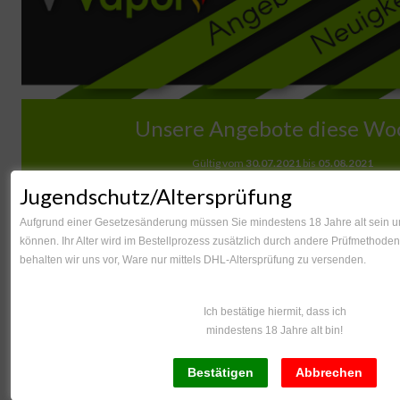
Unsere Angebote diese Wo
Gültig vom
30.07.2021
bis
05.08.2021
Jugendschutz/Altersprüfung
SteamCrave Aromam
Aufgrund einer Gesetzesänderung müssen Sie mindestens 18 Jahre alt sein um
können. Ihr Alter wird im Bestellprozess zusätzlich durch andere Prüfmethoden 
Der original Steam Crave Ar
behalten wir uns vor, Ware nur mittels DHL-Altersprüfung zu versenden.
der Alleskönner unter den
Komplettset bietet neben der
auch drei Tankgrößen an, 20ml
Ich bestätige hiermit, dass ich
Ein markanter Vorteil des Aro
mindestens 18 Jahre alt bin!
Tank geschlossen bleibt, 
Wicklung muss.
Statt 69,95 €