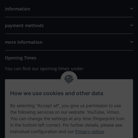
information
payment methods
more information
Opening Times
You can find our opening times under
https://www.wannavapor.de/Filialen
your personal site
How we use cookies and other data
By selecting "Accept all", you give us permission to use
contact details
the following services on our website: YouTube, Vimeo.
You can change the settings at any time (fingerprint icon
in the bottom left corner). For further details, please see
tweet
Individual configuration and our
Privacy notice
.
teilen