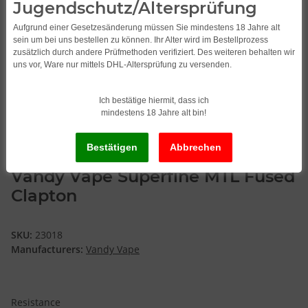
Jugendschutz/Altersprüfung
Aufgrund einer Gesetzesänderung müssen Sie mindestens 18 Jahre alt
sein um bei uns bestellen zu können. Ihr Alter wird im Bestellprozess
zusätzlich durch andere Prüfmethoden verifiziert. Des weiteren behalten wir
uns vor, Ware nur mittels DHL-Altersprüfung zu versenden.
Ich bestätige hiermit, dass ich
mindestens 18 Jahre alt bin!
Vandy Vape Superfine MTL Fused
Clapton
SKU:
23018
Manufacturers:
Vandy Vape
Resistance