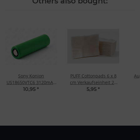
Others also bought:
Sony Konion
PUFF Cottonpads 6 x 8
Au
US18650VTC6 3120mAh
cm Verkaufseinheit 24
30A
stk
10,95
*
5,95
*