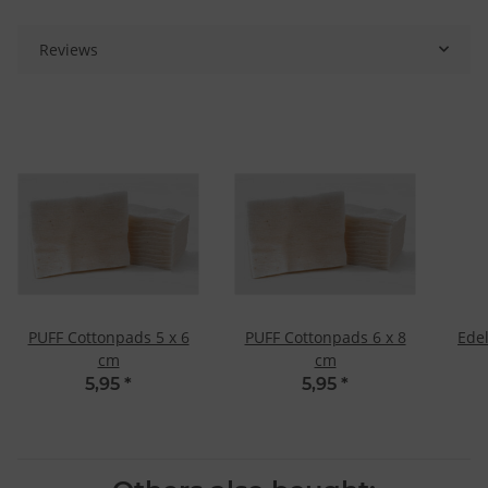
Reviews
PUFF Cottonpads 5 x 6
PUFF Cottonpads 6 x 8
Ede
cm
cm
5,95
*
5,95
*