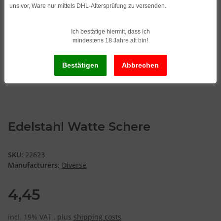
uns vor, Ware nur mittels DHL-Altersprüfung zu versenden.
Ich bestätige hiermit, dass ich
mindestens 18 Jahre alt bin!
Edelstahl Watte Schere
SKU:
22623
Manufacturers:
Diverse
4,45
incl. 19% VAT , plus
shipping costs