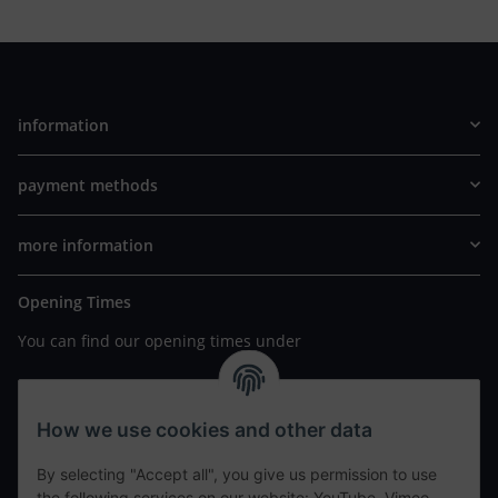
information
payment methods
more information
Opening Times
You can find our opening times under
https://www.wannavapor.de/Filialen
your personal site
How we use cookies and other data
By selecting "Accept all", you give us permission to use
contact details
the following services on our website: YouTube, Vimeo.