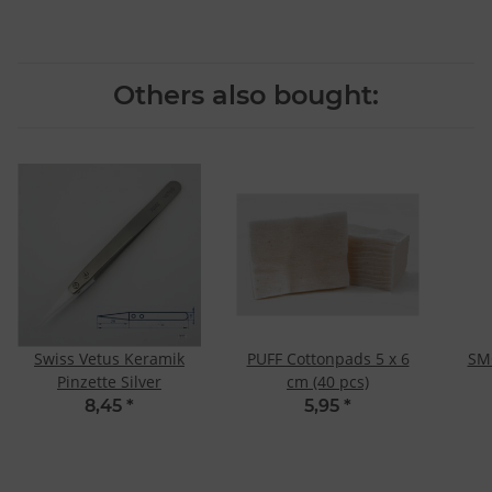
Others also bought:
Swiss Vetus Keramik
PUFF Cottonpads 5 x 6
SM
Pinzette Silver
cm (40 pcs)
8,45
*
5,95
*