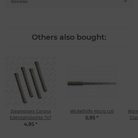
Reviews
Others also bought:
Steampipes Corona
Wickelhilfe micro coil
Wann
Edelstahldochte 7x7
Cla
5,95
*
4,95
*