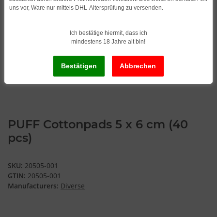
uns vor, Ware nur mittels DHL-Altersprüfung zu versenden.
Ich bestätige hiermit, dass ich
mindestens 18 Jahre alt bin!
PUFF Cottonpads 5 x 6 cm (40
pcs)
SKU:
20505-001
GTIN:
20505-001
Manufacturers:
Diverse