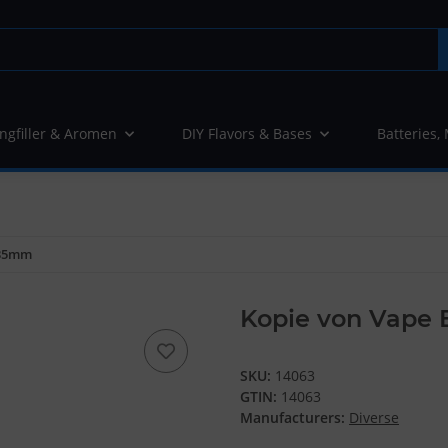
ngfiller & Aromen
DIY Flavors & Bases
Batteries,
-35mm
Kopie von Vape
SKU:
14063
GTIN:
14063
Manufacturers:
Diverse