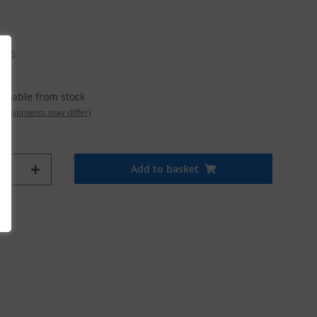
osts
ailable from stock
t. shipments may differ)
Add to basket