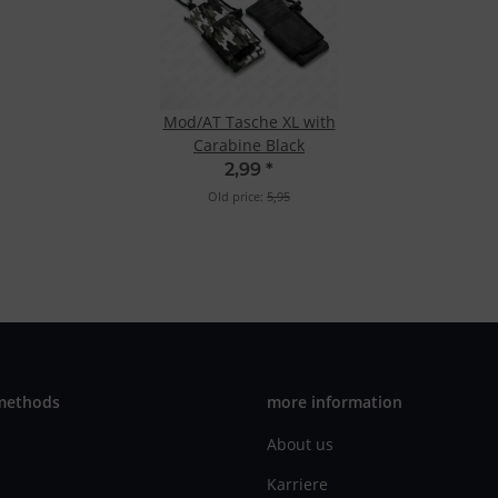
Mod/AT Tasche XL with
Carabine Black
2,99
*
Old price:
5,95
methods
more information
About us
Karriere