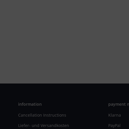
information
payment 
Cancellation Instructions
Klarna
Liefer- und Versandkosten
PayPal