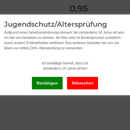
0,95
incl. 19% VAT , plus
shipping c
Jugendschutz/Altersprüfung
Aufgrund einer Gesetzesänderung müssen Sie mindestens 18 Jahre alt sein
um bei uns bestellen zu können. Ihr Alter wird im Bestellprozess zusätzlich
Delivery status: Immediately av
durch andere Prüfmethoden verifiziert. Des weiteren behalten wir uns vor,
Delivery time:
2 - 3 Workdays
(DE - in
Ware nur mittels DHL-Altersprüfung zu versenden.
Ich bestätige hiermit, dass ich
mindestens 18 Jahre alt bin!