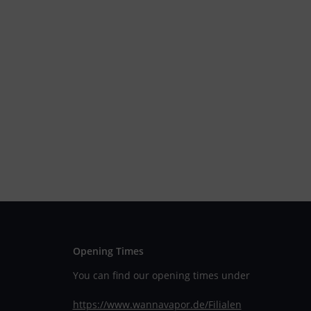
Opening Times
You can find our opening times under
https://www.wannavapor.de/Filialen