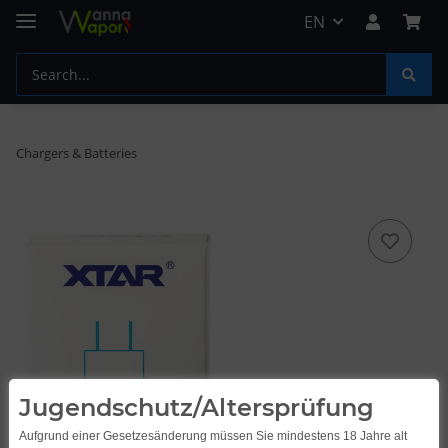
EN
Chargers & Batteries
Jugendschutz/Altersprüfung
Aufgrund einer Gesetzesänderung müssen Sie mindestens 18 Jahre alt