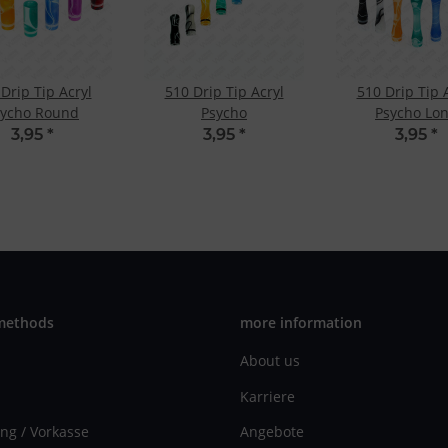
Drip Tip Acryl
510 Drip Tip Acryl
510 Drip Tip 
sycho Round
Psycho
Psycho Lo
3,95
*
3,95
*
3,95
*
methods
more information
About us
Karriere
ng / Vorkasse
Angebote