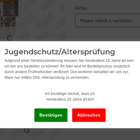
Farbe
Please select a variation.
4,99
Jugendschutz/Altersprüfung
incl. 19% VAT , plus
shipping c
Aufgrund einer Gesetzesänderung müssen Sie mindestens 18 Jahre alt sein
Old price: 6,95
um bei uns bestellen zu können. Ihr Alter wird im Bestellprozess zusätzlich
durch andere Prüfmethoden verifiziert. Des weiteren behalten wir uns vor,
Ware nur mittels DHL-Altersprüfung zu versenden.
Delivery status: Immediately av
Ich bestätige hiermit, dass ich
mindestens 18 Jahre alt bin!
x
This item has variations. Pl