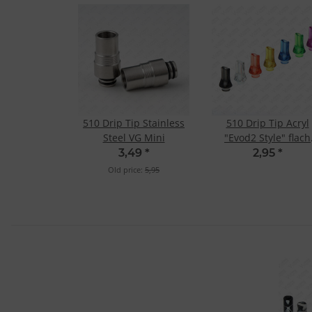
510 Drip Tip Stainless
510 Drip Tip Acryl
Steel VG Mini
"Evod2 Style" flach
Transparent
3,49
*
2,95
*
Old price:
5,95