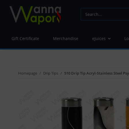
Gift Certificate
Merchandise
eJuices
Lo
Homepage
Drip Tips
510 Drip Tip Acryl-Stainless Steel P