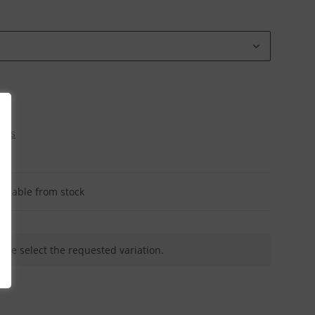
osts
ailable from stock
ease select the requested variation.