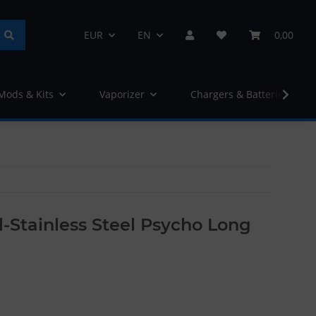
EUR
EN
0,00
 Mods & Kits
Vaporizer
Chargers & Batteries
yl-Stainless Steel Psycho Long