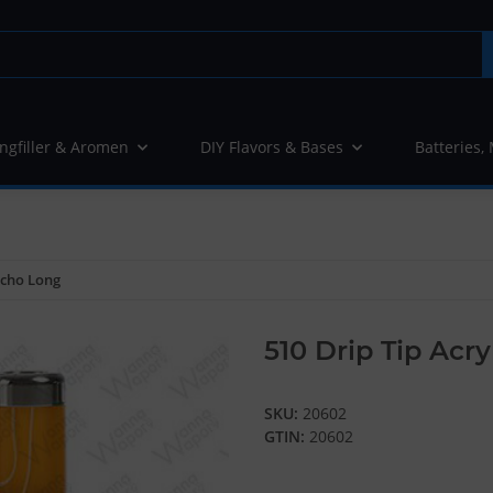
ngfiller & Aromen
DIY Flavors & Bases
Batteries,
sycho Long
510 Drip Tip Acr
SKU:
20602
GTIN:
20602