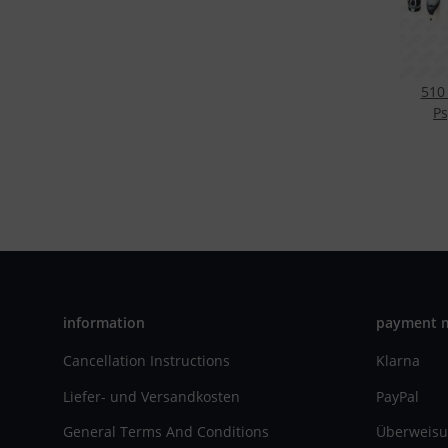
510 
P
information
payment 
Cancellation Instructions
Klarna
Liefer- und Versandkosten
PayPal
General Terms And Conditions
Überweisu