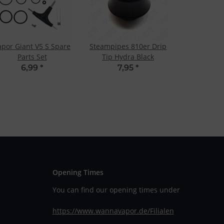
apor Giant V5 S Spare
Steampipes 810er Drip
Parts Set
Tip Hydra Black
6,99
*
7,95
*
Opening Times
You can find our opening times under
https://www.wannavapor.de/Filialen