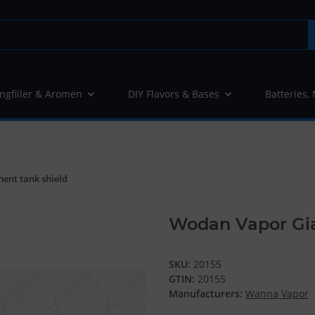
ngfiller & Aromen
DIY Flavors & Bases
Batteries,
ent tank shield
Wodan Vapor Gia
SKU:
20155
GTIN:
20155
Manufacturers:
Wanna Vapor