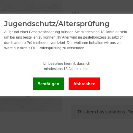
ABC
Jugendschutz/Altersprüfung
Please select a variation.
Aufgrund einer Gesetzesänderung müssen Sie mindestens 18 Jahre alt sein
um bei uns bestellen zu können. Ihr Alter wird im Bestellprozess zusätzlich
durch andere Prüfmethoden verifiziert. Des weiteren behalten wir uns vor,
5,95
Ware nur mittels DHL-Altersprüfung zu versenden.
incl. 19% VAT , plus
shipping c
Ich bestätige hiermit, dass ich
Old price: 9,95
mindestens 18 Jahre alt bin!
Delivery status: Immediately av
x
This item has variations. Pl