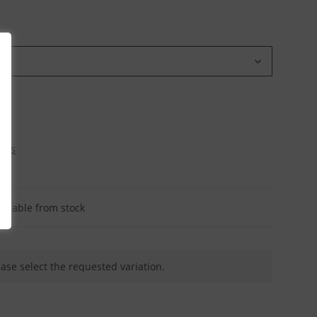
osts
ailable from stock
ease select the requested variation.