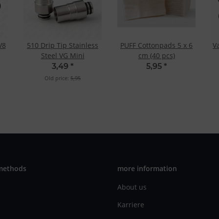
V8
510 Drip Tip Stainless
PUFF Cottonpads 5 x 6
V
Steel VG Mini
cm (40 pcs)
3,49
*
5,95
*
Old price:
5,95
methods
more information
About us
Karriere