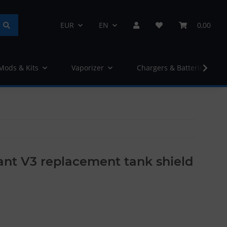
EUR
EN
0,00
 Mods & Kits
Vaporizer
Chargers & Batteries
nt V3 replacement tank shield