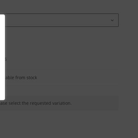
osts
ailable from stock
ease select the requested variation.