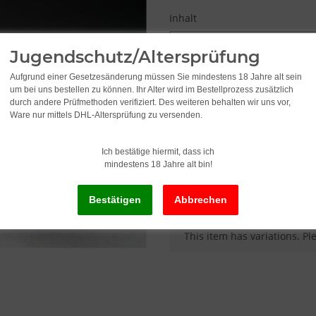
Inhalt
Please select a variation.
Jugendschutz/Altersprüfung
Aufgrund einer Gesetzesänderung müssen Sie mindestens 18 Jahre alt sein
um bei uns bestellen zu können. Ihr Alter wird im Bestellprozess zusätzlich
1,45
durch andere Prüfmethoden verifiziert. Des weiteren behalten wir uns vor,
from
Ware nur mittels DHL-Altersprüfung zu versenden.
incl. 19% VAT , plus
shipping c
Ich bestätige hiermit, dass ich
mindestens 18 Jahre alt bin!
Delivery status: Immediately av
x
This item has variations. Pl