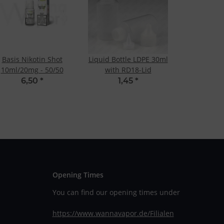
Basis Nikotin Shot
Liquid Bottle LDPE 30ml
10ml/20mg - 50/50
with RD18-Lid
6,50
*
1,45
*
Opening Times
You can find our opening times under
https://www.wannavapor.de/Filialen