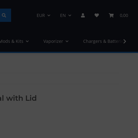
EUR
EN
0,00
 Mods & Kits
Vaporizer
Chargers & Batteries
l with Lid