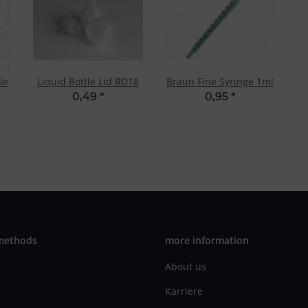
le
Liquid Bottle Lid RD18
Braun Fine Syringe 1ml
0,49
*
0,95
*
methods
more information
About us
Karriere