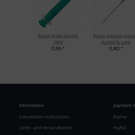
Braun Injekt Spritze
Braun Sterican Kanü
10ml
stumpf & Long
0,95
*
0,80
*
information
payment 
Cancellation Instructions
Klarna
Liefer- und Versandkosten
PayPal