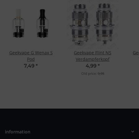
Geekvape G Wenax S
Geekvape Flint NS
Ge
Pod
Verdampferkopf
7,49
*
4,99
*
Old price:
9,95
information