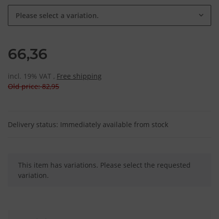
Please select a variation.
66,36
incl. 19% VAT ,
Free shipping
Old price: 82,95
Delivery status: Immediately available from stock
x
This item has variations. Please select the requested
variation.