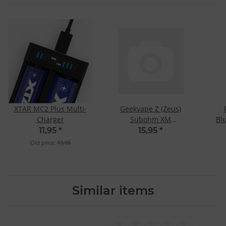
XTAR MC2 Plus Multi-
Geekvape Z (Zeus)
Charger
Subohm XM
Bl
Verdampferkopf (5 Stk.)
11,95
*
15,95
*
Z1 0.4 Ohm
Old price:
13,95
Similar items