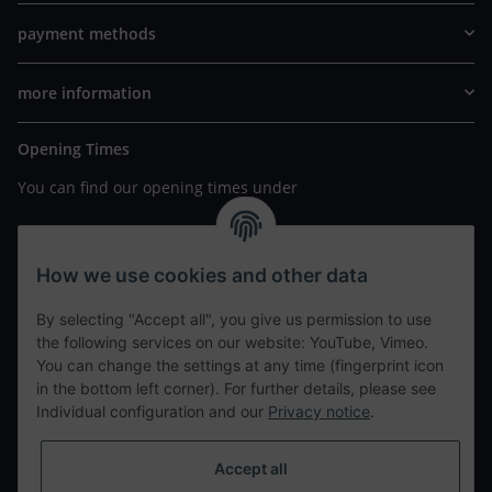
payment methods
more information
Opening Times
You can find our opening times under
https://www.wannavapor.de/Filialen
your personal site
How we use cookies and other data
By selecting "Accept all", you give us permission to use
contact details
the following services on our website: YouTube, Vimeo.
You can change the settings at any time (fingerprint icon
in the bottom left corner). For further details, please see
tweet
Individual configuration and our
Privacy notice
.
teilen
teilen
Accept all
Info