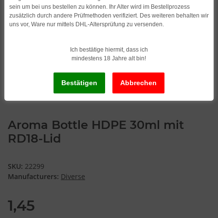
sein um bei uns bestellen zu können. Ihr Alter wird im Bestellprozess
zusätzlich durch andere Prüfmethoden verifiziert. Des weiteren behalten wir
uns vor, Ware nur mittels DHL-Altersprüfung zu versenden.
Ich bestätige hiermit, dass ich
mindestens 18 Jahre alt bin!
Aroma Bottle HDPE 30ml mit
RD18-Lid
SKU:
22299
Manufacturers:
Diverse
1,45