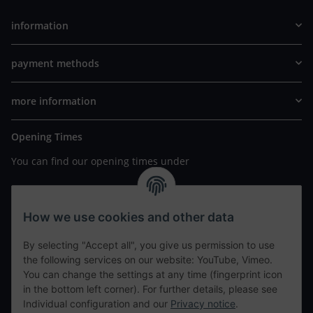
information
payment methods
more information
Opening Times
You can find our opening times under
https://www.wannavapor.de/Filialen
your personal site
How we use cookies and other data
By selecting "Accept all", you give us permission to use
contact details
the following services on our website: YouTube, Vimeo.
You can change the settings at any time (fingerprint icon
in the bottom left corner). For further details, please see
tweet
Individual configuration and our
Privacy notice
.
teilen