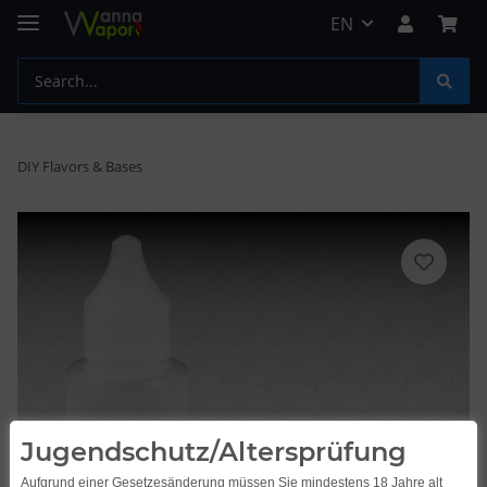
EN
DIY Flavors & Bases
Jugendschutz/Altersprüfung
Aufgrund einer Gesetzesänderung müssen Sie mindestens 18 Jahre alt