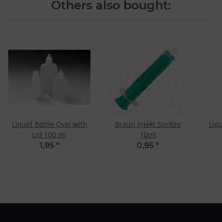
Others also bought:
Liquid Bottle Oval with
Braun Injekt Spritze
Liqu
Lid 100 ml
10ml
1,95
*
0,95
*