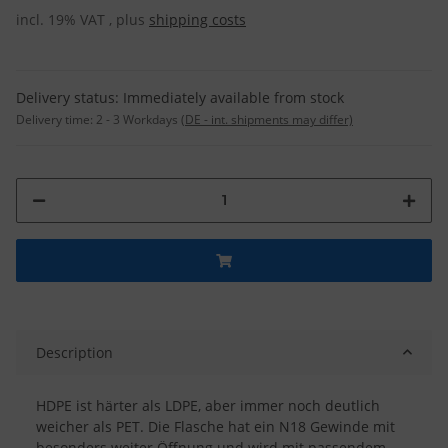
incl. 19% VAT , plus
shipping costs
Delivery status: Immediately available from stock
Delivery time:
2 - 3 Workdays
(DE - int. shipments may differ)
Description
HDPE ist härter als LDPE, aber immer noch deutlich
weicher als PET. Die Flasche hat ein N18 Gewinde mit
besonders weiter Öffnung und wird mit passendem