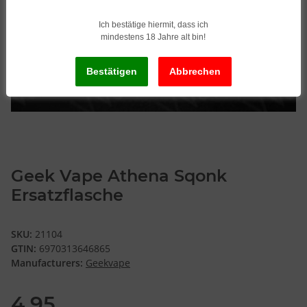
Ich bestätige hiermit, dass ich
mindestens 18 Jahre alt bin!
Geek Vape Athena Sqonk
Ersatzflasche
SKU:
21104
GTIN:
6970313646865
Manufacturers:
Geekvape
4,95