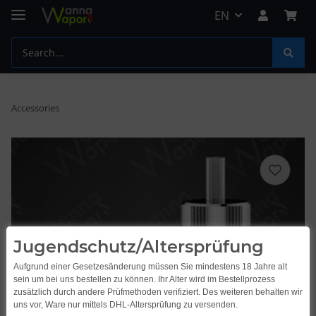
EN
Accessories
Jugendschutz/Altersprüfung
Aufgrund einer Gesetzesänderung müssen Sie mindestens 18 Jahre alt
sein um bei uns bestellen zu können. Ihr Alter wird im Bestellprozess
zusätzlich durch andere Prüfmethoden verifiziert. Des weiteren behalten wir
uns vor, Ware nur mittels DHL-Altersprüfung zu versenden.