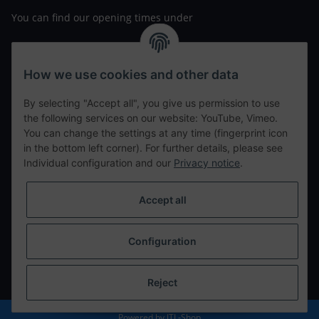
You can find our opening times under
https://www.wannavapor.de/Filialen
your personal site
How we use cookies and other data
By selecting "Accept all", you give us permission to use
contact details
the following services on our website: YouTube, Vimeo.
You can change the settings at any time (fingerprint icon
in the bottom left corner). For further details, please see
tweet
Individual configuration and our
Privacy notice
.
teilen
teilen
Accept all
Info
Configuration
Withdraw from contract
* All prices incl. VAT, plus
shipping fees
Reject
Powered by
JTL-Shop