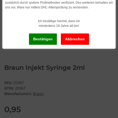
zusätzlich durch andere Prüfmethoden verifiziert. Des weiteren behalten wir
uns vor, Ware nur mittels DHL-Altersprüfung zu versenden.
Ich bestätige hiermit, dass ich
mindestens 18 Jahre alt bin!
Braun Injekt Syringe 2ml
SKU:
20367
GTIN:
20367
Manufacturers:
Braun
0,95