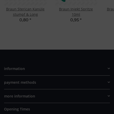
Braun Sterican Kanüle
Braun Injekt Spritze
Brau
stumpf & Long
10ml
0,80
*
0,95
*
information
payment methods
more information
Opening Times