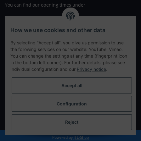
You can find our opening times under
https://www.wannavapor.de/Filialen
your personal site
How we use cookies and other data
By selecting "Accept all", you give us permission to use
contact details
the following services on our website: YouTube, Vimeo.
You can change the settings at any time (fingerprint icon
in the bottom left corner). For further details, please see
tweet
Individual configuration and our
Privacy notice
.
teilen
teilen
Accept all
Info
Configuration
Withdraw from contract
* All prices incl. VAT, plus
shipping fees
Reject
Powered by
JTL-Shop