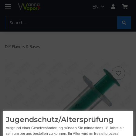
EN
DIY Flavors & Bases
Jugendschutz/Altersprüfung
Aufgrund einer Gesetzesänderung müssen Sie mindestens 18 Jahre alt
sein um bei uns bestellen zu können. Ihr Alter wird im Bestellprozess