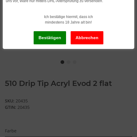
uns vor, Ware nur mittels DHL-Altersprüfung zu versenden.
Ich bestätige hiermit, dass ich
mindestens 18 Jahre alt bin!
510 Drip Tip Acryl Evod 2 flat
SKU:
20435
GTIN:
20435
Farbe