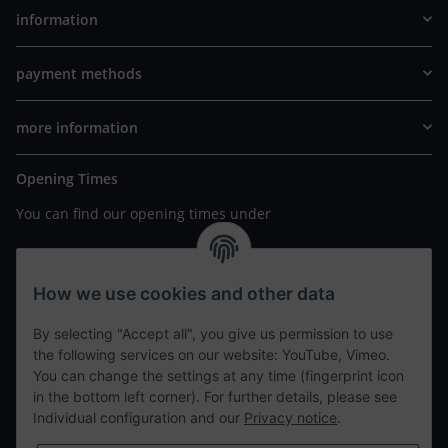
information
payment methods
more information
Opening Times
You can find our opening times under
https://www.wannavapor.de/Filialen
your personal site
How we use cookies and other data
By selecting "Accept all", you give us permission to use
contact details
the following services on our website: YouTube, Vimeo.
You can change the settings at any time (fingerprint icon
in the bottom left corner). For further details, please see
tweet
Individual configuration and our
Privacy notice
.
teilen