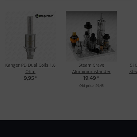
Kanger PD Dual Coils 1.8
Steam Crave
510
Ohm
Aluminiumständer
Ste
9,95
*
19,49
*
Old price:
29,45